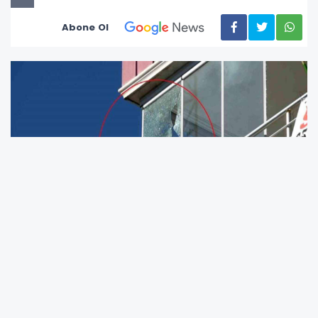
Abone Ol
Samsun’un İlkadım ilçesinde sabah
saatlerinde düştüğü değerlendirilen insansız
hava aracı mahallede paniğe neden oldu.