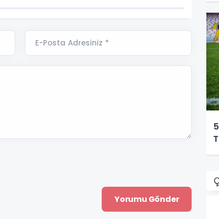
E-Posta Adresiniz *
5
T
Ç