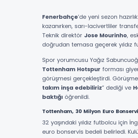
Fenerbahçe
’de yeni sezon hazırlı
kazanırken, sarı-lacivertliler tran
Teknik direktör
Jose Mourinho
, es
doğrudan temasa geçerek yıldız 
Spor yorumcusu Yağız Sabuncuoğl
Tottenham Hotspur
forması giyen
görüşmesi gerçekleştirdi. Görüşme
takım inşa edebiliriz
” dediği ve
H
baktığı
öğrenildi.
Tottenham, 30 Milyon Euro Bonservi
32 yaşındaki yıldız futbolcu için İng
euro bonservis bedeli belirledi. Ku