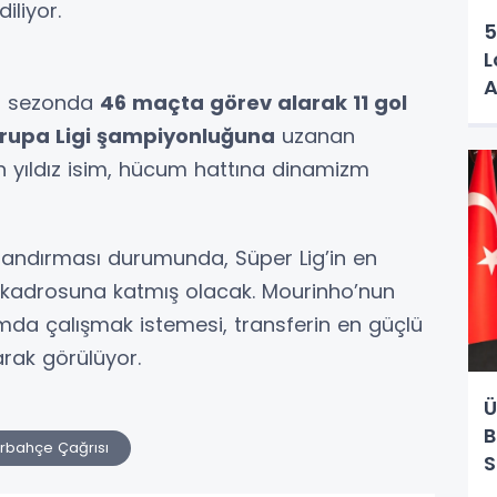
iliyor.
5
L
A
ız sezonda
46 maçta görev alarak 11 gol
rupa Ligi şampiyonluğuna
uzanan
n yıldız isim, hücum hattına dinamizm
landırması durumunda, Süper Lig’in en
i kadrosuna katmış olacak. Mourinho’nun
ımda çalışmak istemesi, transferin en güçlü
rak görülüyor.
Ü
B
rbahçe Çağrısı
S