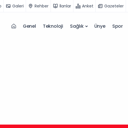
o
Galeri
Rehber
İlanlar
Anket
Gazeteler
Genel
Teknoloji
Sağlık
Ünye
Spor