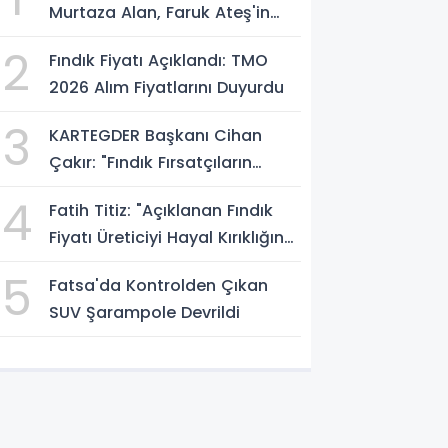
Murtaza Alan, Faruk Ateş'in
Atölyesini İnceledi
2
Fındık Fiyatı Açıklandı: TMO
2026 Alım Fiyatlarını Duyurdu
3
KARTEGDER Başkanı Cihan
Çakır: "Fındık Fırsatçıların
Elinde Kalmasın"
4
Fatih Titiz: "Açıklanan Fındık
Fiyatı Üreticiyi Hayal Kırıklığına
Uğrattı"
5
Fatsa'da Kontrolden Çıkan
SUV Şarampole Devrildi