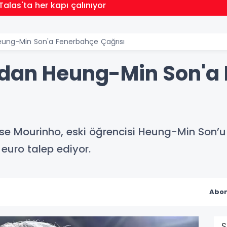
Talas'ta her kapı çalınıyor
eung-Min Son'a Fenerbahçe Çağrısı
'dan Heung-Min Son'a
se Mourinho, eski öğrencisi Heung-Min Son’u 
euro talep ediyor.
Abon
S