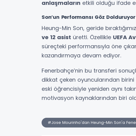
anlaşmaların
etkili olduğu ifade ed
Son’un Performansı Göz Dolduruyor
Heung-Min Son, geride bıraktığım
ve 12 asist
üretti. Özellikle
UEFA Av
süreçteki performansıyla öne çıka
kazandırmaya devam ediyor.
Fenerbahçe’nin bu transferi sonuç
dikkat çeken oyuncularından birin
eski öğrencisiyle yeniden aynı tak
motivasyon kaynaklarından biri ola
#Jose Mourinho'dan Heung-Min Son'a Fene