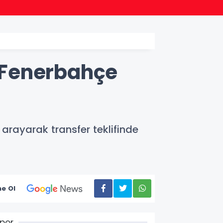
22:38
Başka
 Fenerbahçe
arayarak transfer teklifinde
e Ol
por