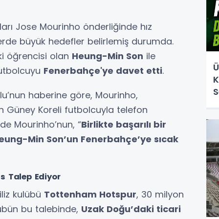
kları Jose Mourinho önderliğinde hız
sferde büyük hedefler belirlemiş durumda.
ki öğrencisi olan
Heung-Min Son
ile
Ü
futbolcuyu
Fenerbahçe'ye davet etti
.
K
S
u’nun haberine göre, Mourinho,
 Güney Koreli futbolcuyla telefon
de Mourinho’nun, “
Birlikte başarılı bir
eung-Min Son’un Fenerbahçe’ye sıcak
s Talep Ediyor
iliz kulübü
Tottenham Hotspur
, 30 milyon
lübün bu talebinde,
Uzak Doğu’daki ticari