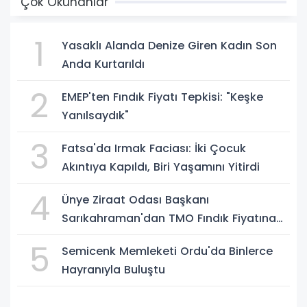
Çok Okunanlar
1
Yasaklı Alanda Denize Giren Kadın Son
Anda Kurtarıldı
2
EMEP'ten Fındık Fiyatı Tepkisi: "Keşke
Yanılsaydık"
3
Fatsa'da Irmak Faciası: İki Çocuk
Akıntıya Kapıldı, Biri Yaşamını Yitirdi
4
Ünye Ziraat Odası Başkanı
Sarıkahraman'dan TMO Fındık Fiyatına
Tepki
5
Semicenk Memleketi Ordu'da Binlerce
Hayranıyla Buluştu