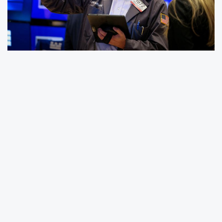
Geçtiğimiz hafta
Wall Street
’te öne çıkan
analizler, büyük şirketlerin hisselerinde önemli
fiyat değişimlerine neden oldu. İşte
yatırımcıların radarına giren hisseler ve uzman
yorumları:
#Haftanın Wall Street Analizleri
YORUMLAR