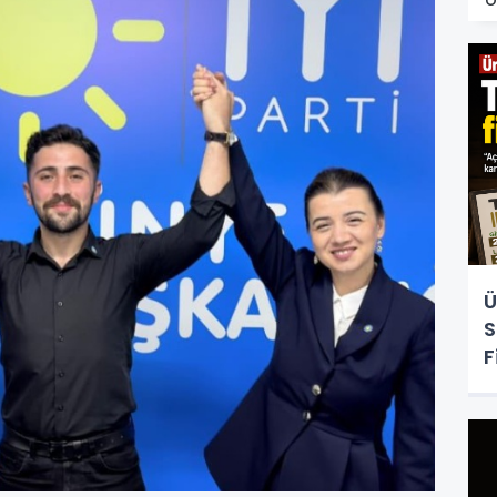
Ü
S
F