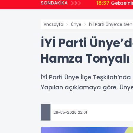
18:37
SONDAKİKA
Gebze’ni
Anasayfa
Ünye
İYİ Parti Ünye’de Gen
İYİ Parti Ünye’
Hamza Tonyalı
İYİ Parti Ünye İlçe Teşkilatı’nd
Yapılan açıklamaya göre, Ünye G
29-05-2026 22:01