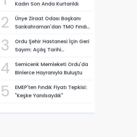
Kadın Son Anda Kurtarıldı
2
Ünye Ziraat Odası Başkanı
Sarıkahraman'dan TMO Fındık
Fiyatına Tepki
3
Ordu Şehir Hastanesi İçin Geri
Sayım: Açılış Tarihi
Konuşuluyor
4
Semicenk Memleketi Ordu'da
Binlerce Hayranıyla Buluştu
5
EMEP'ten Fındık Fiyatı Tepkisi:
"Keşke Yanılsaydık"