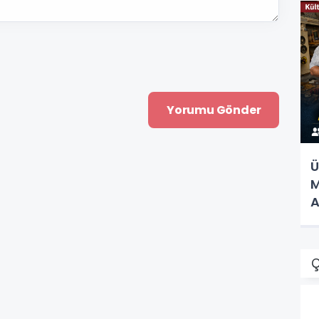
Ü
M
A
Ç