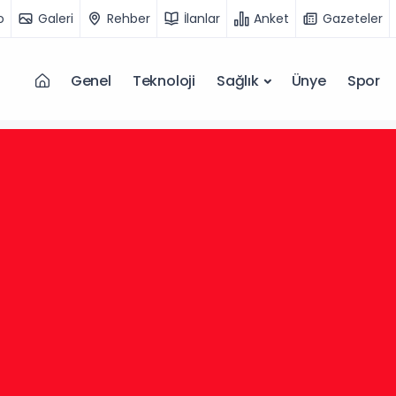
o
Galeri
Rehber
İlanlar
Anket
Gazeteler
Genel
Teknoloji
Sağlık
Ünye
Spor