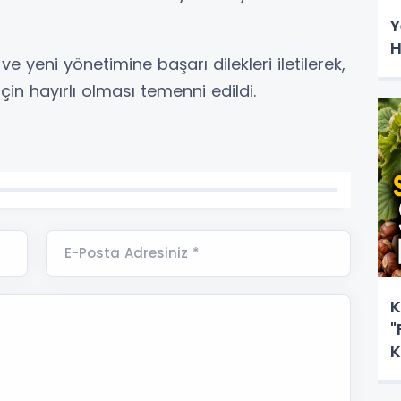
Y
H
yeni yönetimine başarı dilekleri iletilerek,
çin hayırlı olması temenni edildi.
E-Posta Adresiniz *
K
"
K