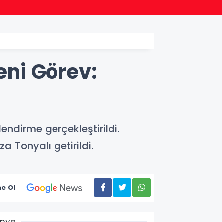
18:34
Bursa 
eni Görev:
lendirme gerçekleştirildi.
 Tonyalı getirildi.
e Ol
Ünye