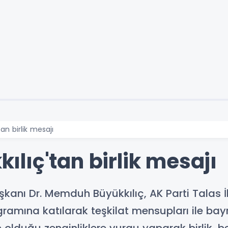
n birlik mesajı
lıç'tan birlik mesajı
şkanı Dr. Memduh Büyükkılıç, AK Parti Talas İ
amına katılarak teşkilat mensupları ile ba
p olduğu zenginliklere vurgu yaparak birlik, b