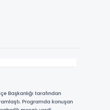
lçe Başkanlığı tarafından
yramlaştı. Programda konuşan
eraberlik mesajı verdi.