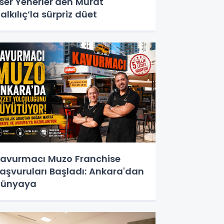
ser Yenerler'den Murat
alkılıç’la sürpriz düet
avurmacı Muzo Franchise
aşvuruları Başladı: Ankara'dan
Dünyaya