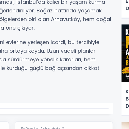
E
nması, İstanbul’da kalıcı bir yaşam kurma
D
değerlendiriliyor. Boğaz hattında yaşamak
i bölgelerden biri olan Arnavutköy, hem doğal
a öne çıkıyor.
eni evlerine yerleşen Icardi, bu tercihiyle
 daha ortaya koydu. Uzun vadeli planlar
ada sürdürmeye yönelik kararları, hem
le kurduğu güçlü bağ açısından dikkat
K
B
E-Posta Adresiniz *