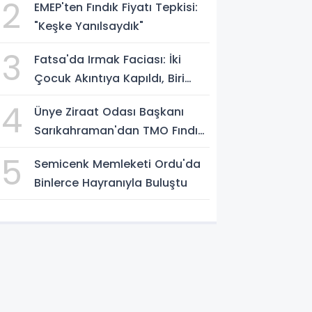
2
EMEP'ten Fındık Fiyatı Tepkisi:
"Keşke Yanılsaydık"
3
Fatsa'da Irmak Faciası: İki
Çocuk Akıntıya Kapıldı, Biri
Yaşamını Yitirdi
4
Ünye Ziraat Odası Başkanı
Sarıkahraman'dan TMO Fındık
Fiyatına Tepki
5
Semicenk Memleketi Ordu'da
Binlerce Hayranıyla Buluştu