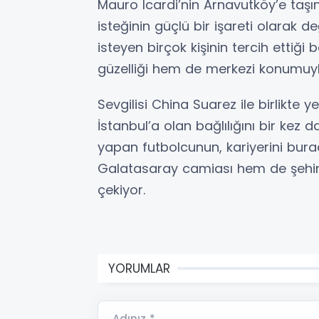
Mauro Icardi’nin Arnavutköy’e taşı
isteğinin güçlü bir işareti olarak 
isteyen birçok kişinin tercih ettiğ
güzelliği hem de merkezi konumuyl
Sevgilisi China Suarez ile birlikte y
İstanbul’a olan bağlılığını bir kez
yapan futbolcunun, kariyerini bur
Galatasaray camiası hem de şehir
çekiyor.
YORUMLAR
Adınız *