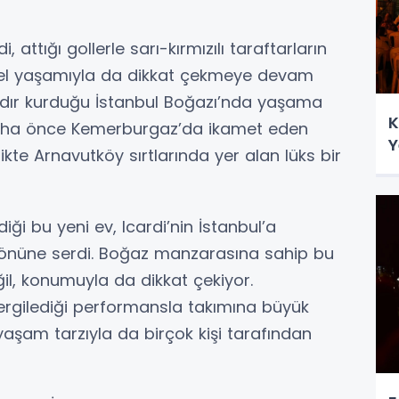
attığı gollerle sarı-kırmızılı taraftarların
özel yaşamıyla da dikkat çekmeye devam
mandır kurduğu İstanbul Boğazı’nda yaşama
K
 Daha önce Kemerburgaz’da ikamet eden
Y
rlikte Arnavutköy sırtlarında yer alan lüks bir
iği bu yeni ev, Icardi’nin İstanbul’a
r önüne serdi. Boğaz manzarasına sahip bu
il, konumuyla da dikkat çekiyor.
rgilediği performansla takımına büyük
yaşam tarzıyla da birçok kişi tarafından