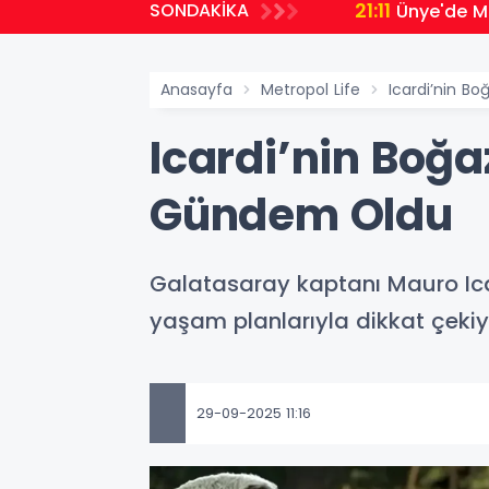
21:11
SONDAKİKA
Ünye'de Mi
Anasayfa
Metropol Life
Icardi’nin B
Icardi’nin Boğ
Gündem Oldu
Galatasaray kaptanı Mauro Icar
yaşam planlarıyla dikkat çekiy
29-09-2025 11:16