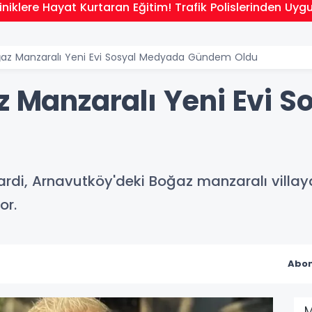
niklere Hayat Kurtaran Eğitim! Trafik Polislerinden Uyg
oğaz Manzaralı Yeni Evi Sosyal Medyada Gündem Oldu
az Manzaralı Yeni Evi 
di, Arnavutköy'deki Boğaz manzaralı villaya 
or.
Abon
M