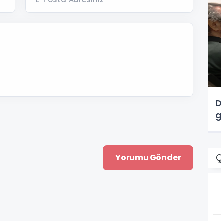
D
g
Ç