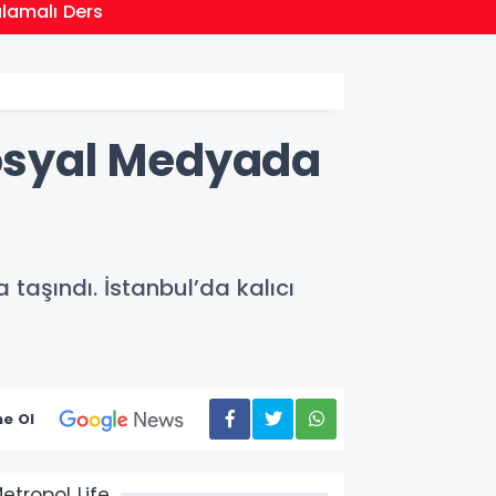
21:01
ulamalı Ders
Moritan
Sosyal Medyada
taşındı. İstanbul’da kalıcı
e Ol
etropol Life