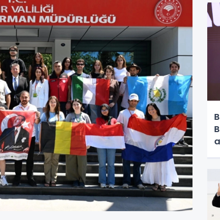
B
B
a