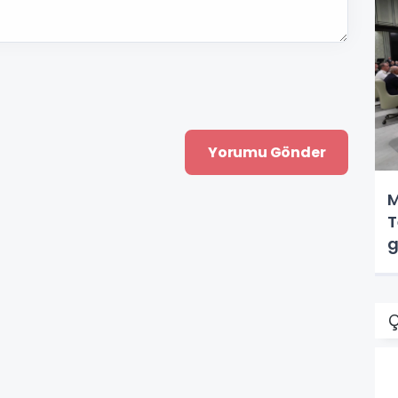
M
T
g
Ç