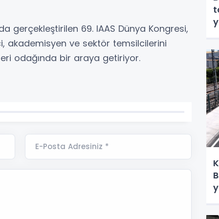
t
y
a gerçekleştirilen 69. IAAS Dünya Kongresi,
i, akademisyen ve sektör temsilcilerini
leri odağında bir araya getiriyor.
E-Posta Adresiniz *
K
B
y