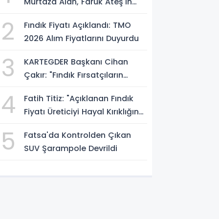
Murtaza Alan, Faruk Ateş'in
Atölyesini İnceledi
2
Fındık Fiyatı Açıklandı: TMO
2026 Alım Fiyatlarını Duyurdu
3
KARTEGDER Başkanı Cihan
Çakır: "Fındık Fırsatçıların
Elinde Kalmasın"
4
Fatih Titiz: "Açıklanan Fındık
Fiyatı Üreticiyi Hayal Kırıklığına
Uğrattı"
5
Fatsa'da Kontrolden Çıkan
SUV Şarampole Devrildi