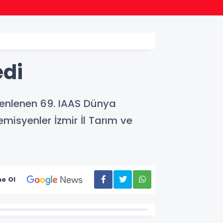
22:24
Bursa
edi
üzenlenen 69. IAAS Dünya
misyenler İzmir İl Tarım ve
e Ol