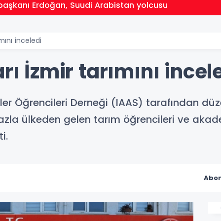
aşkanı Erdoğan, Suudi Arabistan yolcusu
ımını inceledi
rı İzmir tarımını incel
limler Öğrencileri Derneği (IAAS) tarafından d
zla ülkeden gelen tarım öğrencileri ve akade
i.
Abon