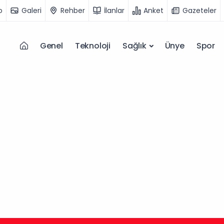
o
Galeri
Rehber
İlanlar
Anket
Gazeteler
Genel
Teknoloji
Sağlık
Ünye
Spor