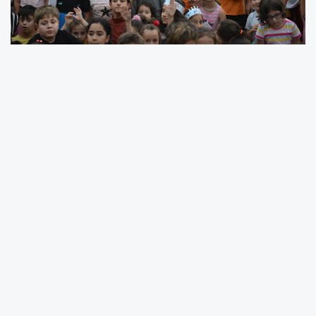
Bursa Yıldırım Belediyesi’nin düzenlediği
‘Geleneksel Mahalle Çocuk Şenlikleri’ renkli
görüntülerle başladı.
BURSA (İGFA) -
Yıldırım Belediyesi; çocukların
mahalle kültürüyle büyümesini sağlamak,
geleneksel oyunlarını tanımasına katkıda
bulunmak ve sosyal gelişimlerini desteklemek
amacıyla ‘Geleneksel Mahalle Çocuk Şenlikleri’
düzenliyor.
Şenlik, yaz boyunca Yıldırım’ın 24