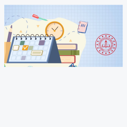
MEB Bakanı Yusuf Tekin, 2026-2027 eğitim
takvimini açıkladı. Okullar 14 Eylül 2026'da
açılacak, 25 Haziran 2027'de kapanacak.
Öğretmenlerin mesleki çalışmaları 1 Eylül'de