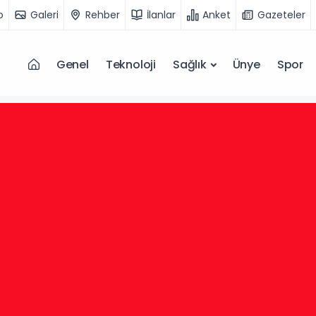
o
Galeri
Rehber
İlanlar
Anket
Gazeteler
Genel
Teknoloji
Sağlık
Ünye
Spor