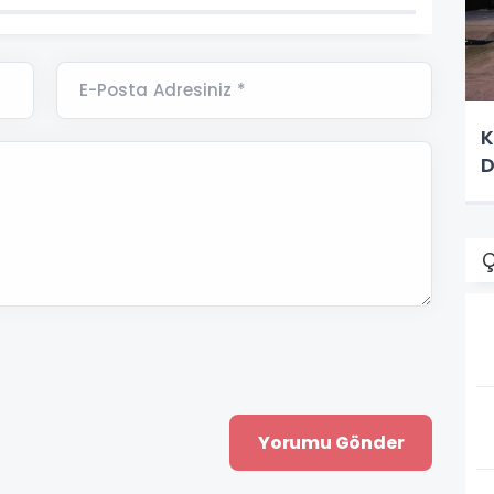
E-Posta Adresiniz *
K
D
Ç