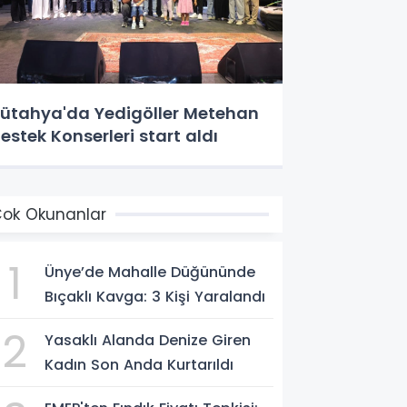
ütahya'da Yedigöller Metehan
estek Konserleri start aldı
ok Okunanlar
1
Ünye’de Mahalle Düğününde
Bıçaklı Kavga: 3 Kişi Yaralandı
2
Yasaklı Alanda Denize Giren
Kadın Son Anda Kurtarıldı