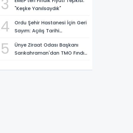
3
EMEP'ten Fındık Fiyatı Tepkisi:
"Keşke Yanılsaydık"
4
Ordu Şehir Hastanesi İçin Geri
Sayım: Açılış Tarihi
Konuşuluyor
5
Ünye Ziraat Odası Başkanı
Sarıkahraman'dan TMO Fındık
Fiyatına Tepki