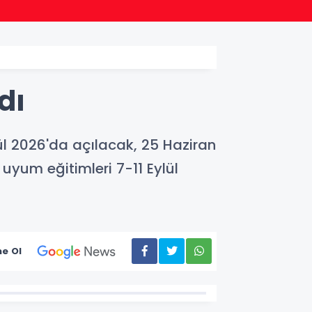
11:39
Lavanta
dı
ül 2026'da açılacak, 25 Haziran
uyum eğitimleri 7-11 Eylül
e Ol