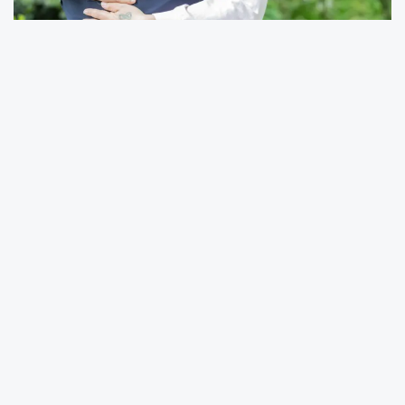
Avustralya’nın Melbourne kentinde
yaşayan 31 yaşındaki Luke Melling
, üç yıl
önce nadir görülen bir kan kanseri teşhisiyle
yaşam mücadelesi veriyordu. Umutların
tükendiği anda,
İngiltere’nin Lincolnshire
bölgesinde yaşayan Alastair Hawken
’dan
yapılan kök hücre bağışıyla hayata yeniden
tutundu. O günden bu yana tanışmayı hayal
eden ikili, duygusal bir buluşmayla bir araya
geldi.
Yaklaşık 17 bin kilometrelik mesafeyi
aşarak İngiltere’ye giden Melling
, hayatını