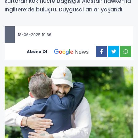
kurtaran kök hücre bağışçısı Alastair Hawken’la
İngiltere’de buluştu. Duygusal anlar yaşandı.
18-06-2025 19:36
Abone Ol