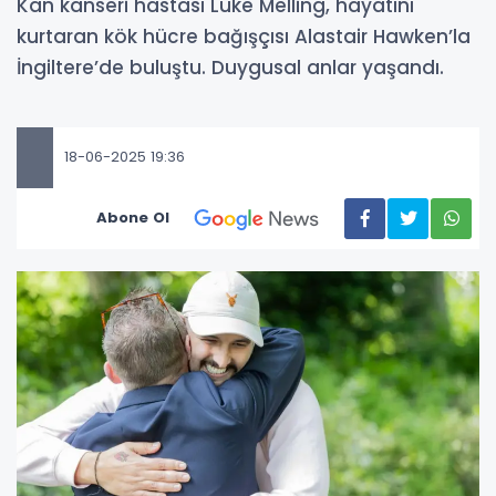
Kan kanseri hastası Luke Melling, hayatını
kurtaran kök hücre bağışçısı Alastair Hawken’la
İngiltere’de buluştu. Duygusal anlar yaşandı.
18-06-2025 19:36
Abone Ol