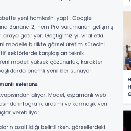
bette yeni hamlesini yaptı. Google
ano Banana 2, hem Pro sürümünün gelişmiş
 araya getiriyor. Geçtiğimiz yıl viral etki
i modelle birlikte görsel üretim sürecini
tif sektörlerde karşılaşılan teknik
 Yeni model; yüksek çözünürlük, karakter
başlıklarda önemli yenilikler sunuyor.
H
amanlı Referans
H
G
yapısından alıyor. Model, eşzamanlı web
esinde infografik üretimi ve karmaşık veri
lar verebiliyor.
n azaltıldığı belirtilirken, görsellerdeki