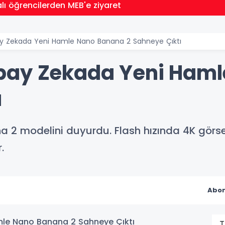
lı öğrencilerden MEB'e ziyaret
y Zekada Yeni Hamle Nano Banana 2 Sahneye Çıktı
pay Zekada Yeni Ham
ı
 modelini duyurdu. Flash hızında 4K görsel ü
.
Abon
T