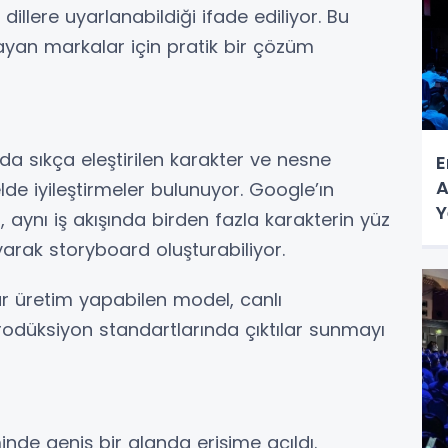
lı dillere uyarlanabildiği ifade ediliyor. Bu
layan markalar için pratik bir çözüm
da sıkça eleştirilen karakter ve nesne
E
A
de iyileştirmeler bulunuyor. Google’ın
Y
ynı iş akışında birden fazla karakterin yüz
yarak storyboard oluşturabiliyor.
r üretim yapabilen model, canlı
prodüksiyon standartlarında çıktılar sunmayı
de geniş bir alanda erişime açıldı.