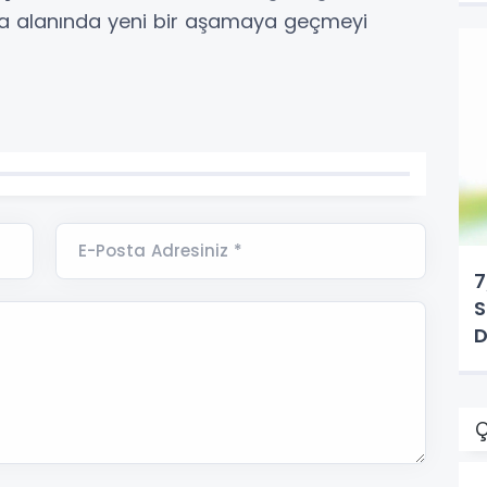
ka alanında yeni bir aşamaya geçmeyi
E-Posta Adresiniz *
7
S
D
Ç