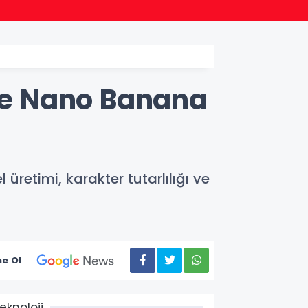
20:57
Bakan
le Nano Banana
retimi, karakter tutarlılığı ve
e Ol
eknoloji