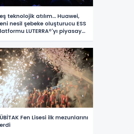
eş teknolojik atılım... Huawei,
eni nesil şebeke oluşturucu ESS
latformu LUTERRA®'yı piyasaya
ürdü
ÜBİTAK Fen Lisesi ilk mezunlarını
erdi