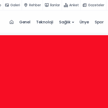
o
Galeri
Rehber
İlanlar
Anket
Gazeteler
Genel
Teknoloji
Sağlık
Ünye
Spor