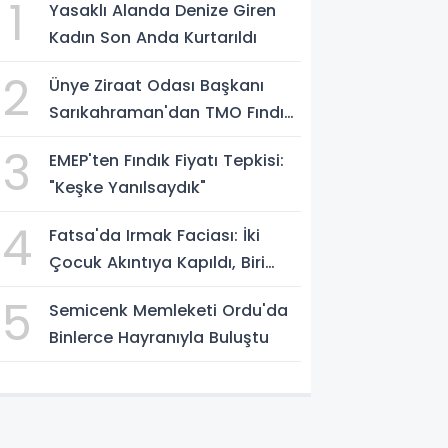
1
Yasaklı Alanda Denize Giren
Kadın Son Anda Kurtarıldı
2
Ünye Ziraat Odası Başkanı
Sarıkahraman'dan TMO Fındık
Fiyatına Tepki
3
EMEP'ten Fındık Fiyatı Tepkisi:
"Keşke Yanılsaydık"
4
Fatsa'da Irmak Faciası: İki
Çocuk Akıntıya Kapıldı, Biri
Yaşamını Yitirdi
5
Semicenk Memleketi Ordu'da
Binlerce Hayranıyla Buluştu