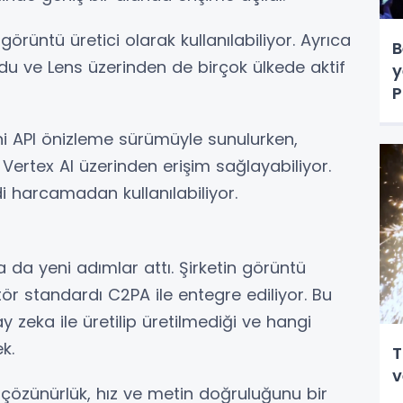
üntü üretici olarak kullanılabiliyor. Ayrıca
B
 ve Lens üzerinden de birçok ülkede aktif
y
P
s
mini API önizleme sürümüyle sunulurken,
ertex AI üzerinden erişim sağlayabiliyor.
 harcamadan kullanılabiliyor.
 da yeni adımlar attı. Şirketin görüntü
ör standardı C2PA ile entegre ediliyor. Bu
 zeka ile üretilip üretilmediği ve hangi
k.
T
v
çözünürlük, hız ve metin doğruluğunu bir