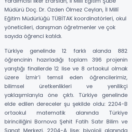
Yardımcısı İlker Erarslan, İl Millî Eğitim Şube
Müdürü Doç. Dr. Özden Ölmez Ceylan, İl Millî
Eğitim Müdürlüğü TÜBİTAK koordinatörleri, okul
yöneticileri, danışman öğretmenler ve çok
sayıda öğrenci katıldı.
Türkiye genelinde 12 farklı alanda 882
öğrencinin hazırladığı toplam 396 projenin
yarıştığı finallerde 12 lise ve 8 ortaokul olmak
üzere İzmir’i temsil eden öğrencilerimiz,
bilimsel üretkenlikleri ve yenilikçi
yaklaşımlarıyla öne çıktı. Türkiye genelinde
elde edilen dereceler şu şekilde oldu: 2204-B
ortaokul matematik alanında Türkiye
birinciliğini Bornova Şehit Fatih Satır Bilim ve
Sanat Merkezi, 2204-A lise; biyoloji alanında