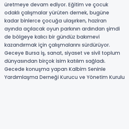
üretmeye devam ediyor. Eğitim ve çocuk
odaklı çalışmalar yürüten dernek, bugüne
kadar binlerce çocuğa ulaşırken, haziran
ayında açılacak oyun parkının ardından şimdi
de bölgeye kalıcı bir gündüz bakımevi
kazandırmak için çalışmalarını sürdürüyor.
Geceye Bursa iş, sanat, siyaset ve sivil toplum
dünyasından birçok isim katılım sağladı.
Gecede konuşma yapan Kalbim Seninle
Yardımlaşma Derneği Kurucu ve Yönetim Kurulu
Başkanı Sebla Pamir Güler, şu ifadeleri kullandı:
“Bu gece sadece birlikte gülmedik… Aynı
zamanda Hatay’daki çocuklarımızın geleceğine
umut olacak bir projeye hep birlikte destek
verdik. Yanımızda olan, bu iyilik hareketine katkı
sunan herkese yürekten teşekkür ediyoruz. 2