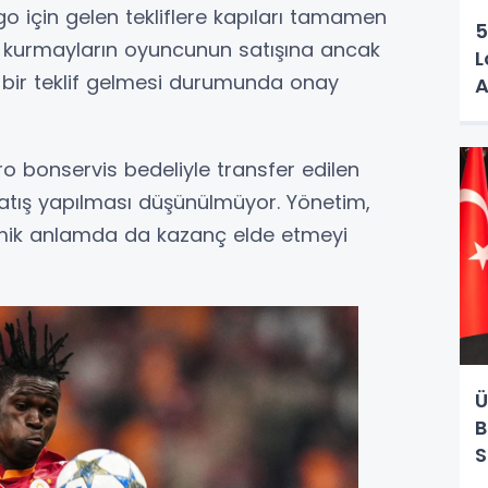
o için gelen tekliflere kapıları tamamen
5
lı kurmayların oyuncunun satışına ancak
L
 bir teklif gelmesi durumunda onay
A
o bonservis bedeliyle transfer edilen
satış yapılması düşünülmüyor. Yönetim,
mik anlamda da kazanç elde etmeyi
Ü
B
S