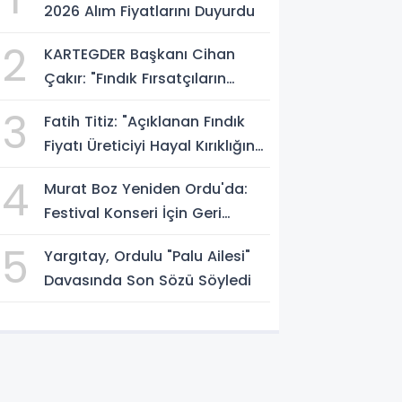
2026 Alım Fiyatlarını Duyurdu
2
KARTEGDER Başkanı Cihan
Çakır: "Fındık Fırsatçıların
Elinde Kalmasın"
3
Fatih Titiz: "Açıklanan Fındık
Fiyatı Üreticiyi Hayal Kırıklığına
Uğrattı"
4
Murat Boz Yeniden Ordu'da:
Festival Konseri İçin Geri
Sayım Başladı
5
Yargıtay, Ordulu "Palu Ailesi"
Davasında Son Sözü Söyledi