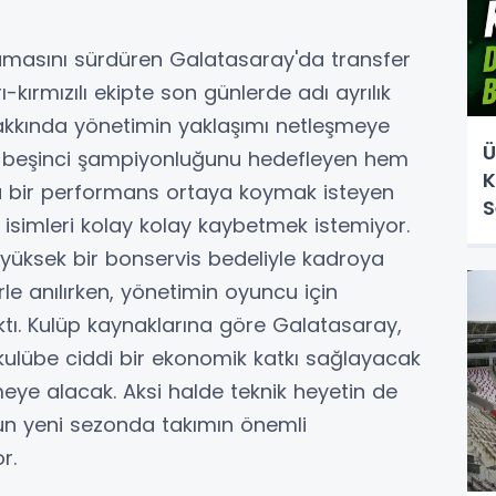
amasını sürdüren Galatasaray'da transfer
-kırmızılı ekipte son günlerde adı ayrılık
 hakkında yönetimin yaklaşımı netleşmeye
Ü
te beşinci şampiyonluğunu hedefleyen hem
K
 bir performans ortaya koymak isteyen
S
isimleri kolay kolay kaybetmek istemiyor.
ksek bir bonservis bedeliyle kadroya
erle anılırken, yönetimin oyuncu için
çıktı. Kulüp kaynaklarına göre Galatasaray,
a kulübe ciddi bir ekonomik katkı sağlayacak
meye alacak. Aksi halde teknik heyetin de
n yeni sezonda takımın önemli
r.