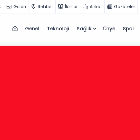
o
Galeri
Rehber
İlanlar
Anket
Gazeteler
Genel
Teknoloji
Sağlık
Ünye
Spor