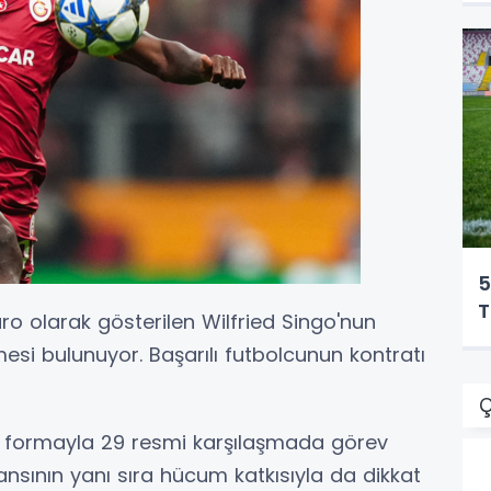
5
T
o olarak gösterilen Wilfried Singo'nun
esi bulunuyor. Başarılı futbolcunun kontratı
Ç
lı formayla 29 resmi karşılaşmada görev
sının yanı sıra hücum katkısıyla da dikkat