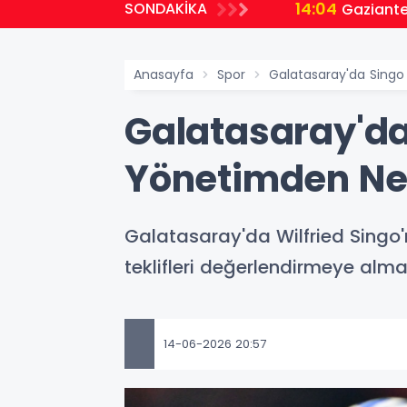
14:04
SONDAKİKA
Gaziantep
Anasayfa
Spor
Galatasaray'da Singo 
Galatasaray'da
Yönetimden Net
Galatasaray'da Wilfried Singo'n
teklifleri değerlendirmeye alm
14-06-2026 20:57