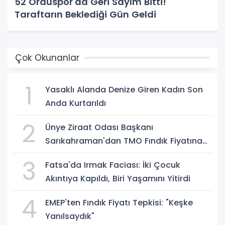
52 Orduspor'da Geri Sayım Bitti!
Taraftarın Beklediği Gün Geldi
Çok Okunanlar
1
Yasaklı Alanda Denize Giren Kadın Son
Anda Kurtarıldı
2
Ünye Ziraat Odası Başkanı
Sarıkahraman'dan TMO Fındık Fiyatına
Tepki
3
Fatsa'da Irmak Faciası: İki Çocuk
Akıntıya Kapıldı, Biri Yaşamını Yitirdi
4
EMEP'ten Fındık Fiyatı Tepkisi: "Keşke
Yanılsaydık"