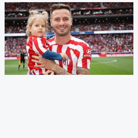
Trabzonspor
ile anlaşması beklenirken
transferi
ailevi sebepler
nedeniyle iptal olan
Saul Niguez
’in yeni takımı belli oldu.
Brezilya
ekibi Flamengo
, 30 yaşındaki
Saul Niguez
ile