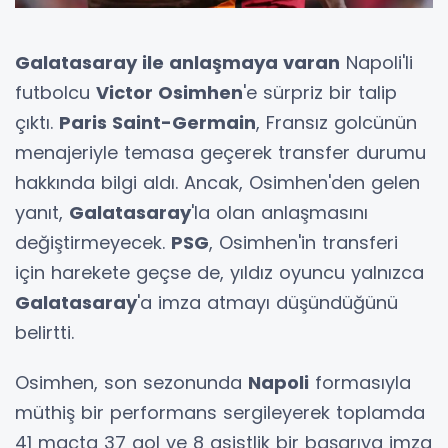
Galatasaray ile anlaşmaya varan
Napoli'li
futbolcu
Victor Osimhen
'e sürpriz bir talip
çıktı.
Paris Saint-Germain
, Fransız golcünün
menajeriyle temasa geçerek transfer durumu
hakkında bilgi aldı. Ancak, Osimhen'den gelen
yanıt,
Galatasaray
'la olan anlaşmasını
değiştirmeyecek.
PSG
, Osimhen'in transferi
için harekete geçse de, yıldız oyuncu yalnızca
Galatasaray
'a imza atmayı düşündüğünü
belirtti.
Osimhen, son sezonunda
Napoli
formasıyla
müthiş bir performans sergileyerek toplamda
41 maçta 37 gol ve 8 asistlik bir başarıya imza