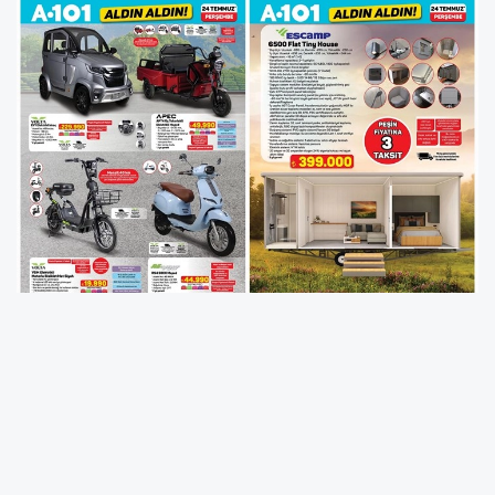
A101
marketler zincirinin 24 Temmuz tarihli
aktüel kataloğunda, teknoloji dünyasından
heyecan verici ürünler yer alıyor. Bu ürünler
arasında
Volta EV1 elektrikli mini araba
,