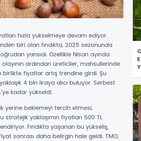
yatları hızla yükselmeye devam ediyor.
rinden biri olan fındıkta, 2025 sezonunda
O
oğrudan yansıdı. Özellikle Nisan ayında
E
 olayının ardından üreticiler, mahsullerinde
Y
birlikte fiyatlar artış trendine girdi. Şu
aklaşık 4 bin liraya alıcı buluyor. Serbest
’ye kadar yükseldi.
ak yerine beklemeyi tercih etmesi,
u stratejik yaklaşımın fiyatları 500 TL
endiriyor. Fındıkta yaşanan bu yükseliş,
fiyat sonrası daha belirgin hale geldi. TMO,