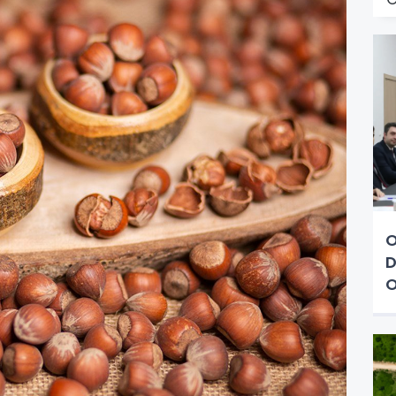
O
D
O