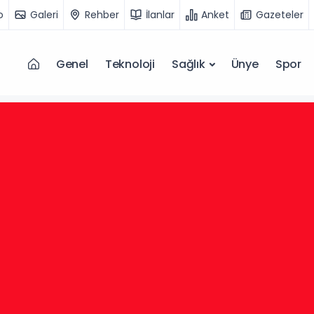
o
Galeri
Rehber
İlanlar
Anket
Gazeteler
Genel
Teknoloji
Sağlık
Ünye
Spor