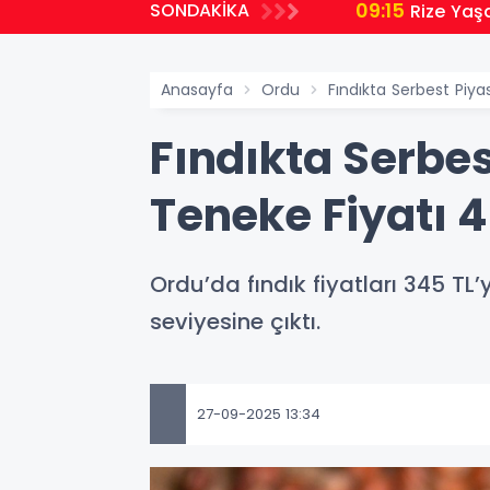
09:15
SONDAKİKA
Rize Yaş
Anasayfa
Ordu
Fındıkta Serbest Piya
Fındıkta Serbes
Teneke Fiyatı 4
Ordu’da fındık fiyatları 345 TL’y
seviyesine çıktı.
27-09-2025 13:34