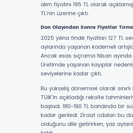
alım fiyatını 195 TL olarak açıklam
TL’nin üzerine çıktı.
Don Olayından Sonra Fiyatlar Tırma
2025 yılına fındık fiyatları 127 TL 
aylarında yaşanan kademeli artışla b
Ancak esas sıçrama Nisan ayında 
Üretimde yaşanan kayıplar nedeniy
seviyelerine kadar çıktı.
Bu yükseliş dönemsel olarak sınırlı k
TÜİK’in açıkladığı rekolte tahminleriy
başladı. 180-190 TL bandında bir sür
kadar geriledi. Ziraat odaları bu dü
olduğunu dile getirirken, yaz ayları
kaldı.