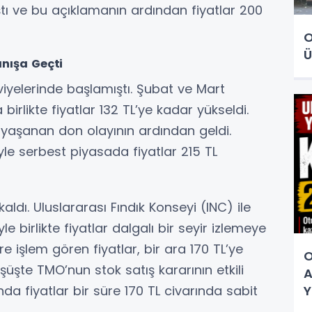
ıştı ve bu açıklamanın ardından fiyatlar 200
O
Ü
nışa Geçti
seviyelerinde başlamıştı. Şubat ve Mart
irlikte fiyatlar 132 TL’ye kadar yükseldi.
yaşanan don olayının ardından geldi.
le serbest piyasada fiyatlar 215 TL
aldı. Uluslararası Fındık Konseyi (INC) ile
le birlikte fiyatlar dalgalı bir seyir izlemeye
e işlem gören fiyatlar, bir ara 170 TL’ye
O
şüşte TMO’nun stok satış kararının etkili
A
Y
nda fiyatlar bir süre 170 TL civarında sabit