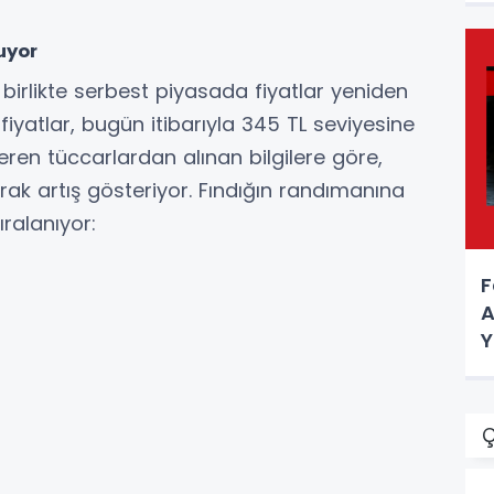
uyor
birlikte serbest piyasada fiyatlar yeniden
fiyatlar, bugün itibarıyla 345 TL seviyesine
teren tüccarlardan alınan bilgilere göre,
olarak artış gösteriyor. Fındığın randımanına
ıralanıyor:
F
A
Y
Ç