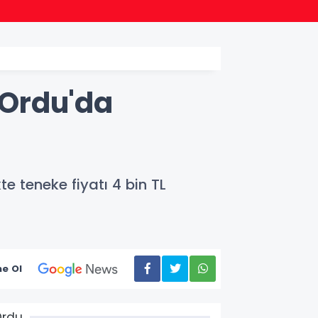
09:09
Siyas
 Ordu'da
te teneke fiyatı 4 bin TL
e Ol
Ordu