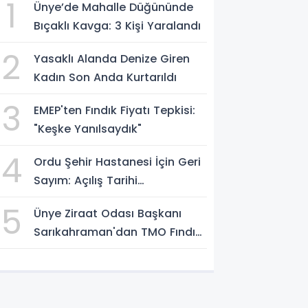
1
Ünye’de Mahalle Düğününde
Bıçaklı Kavga: 3 Kişi Yaralandı
2
Yasaklı Alanda Denize Giren
Kadın Son Anda Kurtarıldı
3
EMEP'ten Fındık Fiyatı Tepkisi:
"Keşke Yanılsaydık"
4
Ordu Şehir Hastanesi İçin Geri
Sayım: Açılış Tarihi
Konuşuluyor
5
Ünye Ziraat Odası Başkanı
Sarıkahraman'dan TMO Fındık
Fiyatına Tepki