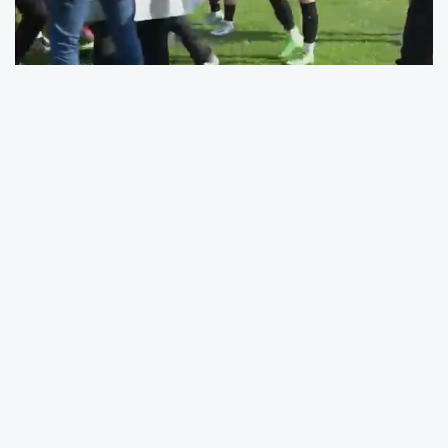
Turkcell Kadın Futbol Süper Ligi’nde 5 Ekim
Pazar günü Ünye Kadın Futbol Kulübü,
sahasında Trabzonspor ile karşılaşacak. Bu
mücadele yaklaşırken, geçtiğimiz sezon
Ünye’de oynanan maçın ardından yaşanan
olay, yeniden konuşulmaya başlandı.