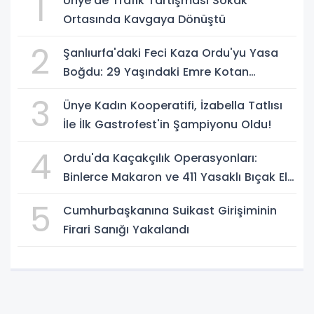
1
Ünye'de Trafik Tartışması Sokak
Ortasında Kavgaya Dönüştü
2
Şanlıurfa'daki Feci Kaza Ordu'yu Yasa
Boğdu: 29 Yaşındaki Emre Kotan
Yaşamını Yitirdi
3
Ünye Kadın Kooperatifi, İzabella Tatlısı
İle İlk Gastrofest'in Şampiyonu Oldu!
4
Ordu'da Kaçakçılık Operasyonları:
Binlerce Makaron ve 411 Yasaklı Bıçak Ele
Geçirildi
5
Cumhurbaşkanına Suikast Girişiminin
Firari Sanığı Yakalandı