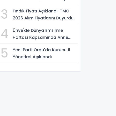
Atölyesini İnceledi
3
Fındık Fiyatı Açıklandı: TMO
2026 Alım Fiyatlarını Duyurdu
4
Ünye'de Dünya Emzirme
Haftası Kapsamında Anne
Sütü Farkındalığı Oluşturuldu
5
Yeni Parti Ordu'da Kurucu İl
Yönetimi Açıklandı