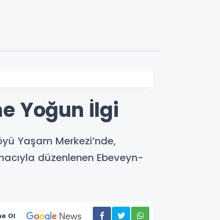
e Yoğun İlgi
 Köyü Yaşam Merkezi’nde,
k amacıyla düzenlenen Ebeveyn-
e Ol