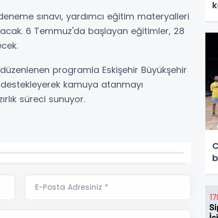
k
neme sınavı, yardımcı eğitim materyalleri
lacak. 6 Temmuz'da başlayan eğitimler, 28
cek.
ak düzenlenen programla Eskişehir Büyükşehir
ğini destekleyerek kamuya atanmayı
ırlık süreci sunuyor.
C
b
E-Posta Adresiniz *