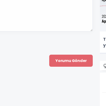
T
y
Ç