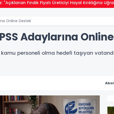
iz: "Açıklanan Fındık Fiyatı Üreticiyi Hayal Kırıklığına Uğra
rına Online Destek
KPSS Adaylarına Onlin
i, kamu personeli olma hedefi taşıyan vatan
Abon