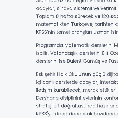
Alanında uzman eğitmenlerin katk
adaylar, sınava sistemli ve verimli 
Toplam 8 hafta sürecek ve 120 sa
matematikten Türkçeye, tarihten c
KPSS'nin temel branşları uzman isi
Programda Matematik derslerini Me
İşbilir, Vatandaşlık derslerini Elif 
derslerini ise Bülent Gümüş ve Füs
Eskişehir Halk Okulu'nun güçlü dijit
içi canlı derslerde adaylar, interakt
iletişim kurabilecek, merak ettikle
Dershane disiplinini evlerinin konf
stratejileri doğrultusunda hazırlan
KPSS'ye daha donanımlı hazırlanac