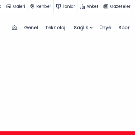
o
Galeri
Rehber
İlanlar
Anket
Gazeteler
Genel
Teknoloji
Sağlık
Ünye
Spor