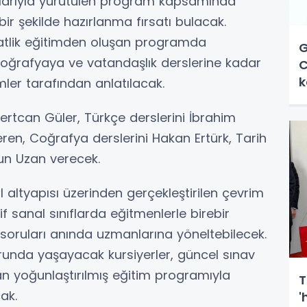
ılarıyla yürütülen program kapsamında
bir şekilde hazırlanma fırsatı bulacak.
atlik eğitimden oluşan programda
G
oğrafyaya ve vatandaşlık derslerine kadar
C
k
mler tarafından anlatılacak.
rtcan Güler, Türkçe derslerini İbrahim
Özeren, Coğrafya derslerini Hakan Ertürk, Tarih
un Uzan verecek.
al altyapısı üzerinden gerçekleştirilen çevrim
if sanal sınıflarda eğitmenlerle birebir
ri soruları anında uzmanlarına yöneltebilecek.
orunda yaşayacak kursiyerler, güncel sınav
an yoğunlaştırılmış eğitim programıyla
T
ak.
'