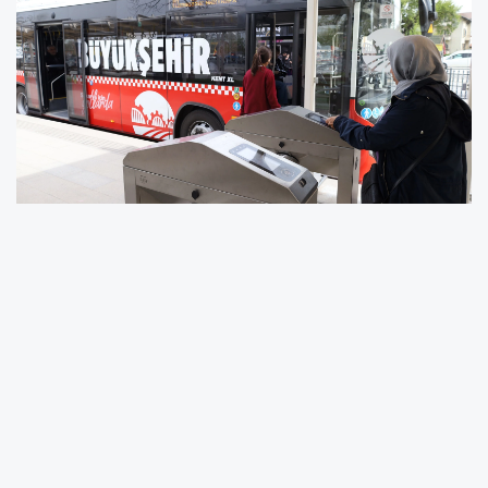
2025 yılında toplu taşımayı kullanan
vatandaşlar 514 bin kez aktarma
uygulamasını kullanarak uygun fiyata yolculuk
yaptı. Türkiye'nin en uygun ulaşım hizmetini
sunan Büyükşehir, bu sistemle özellikle şehir
içinde önemli bir fark ortaya koydu. Başkan