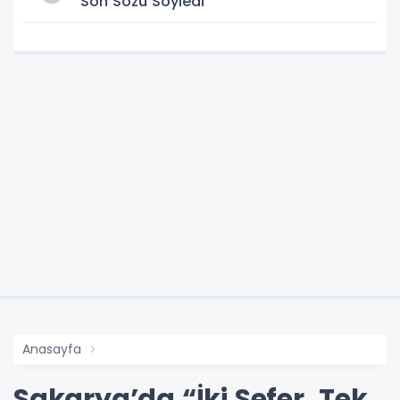
Son Sözü Söyledi
Anasayfa
Sakarya’da “İki Sefer, Tek