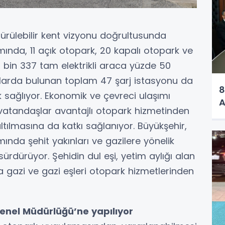
dürülebilir kent vizyonu doğrultusunda
nda, 11 açık otopark, 20 kapalı otopark ve
 bin 337 tam elektrikli araca yüzde 50
klarda bulunan toplam 47 şarj istasyonu da
8
lık sağlıyor. Ekonomik ve çevreci ulaşımı
A
atandaşlar avantajlı otopark hizmetinden
ltılmasına da katkı sağlanıyor. Büyükşehir,
mında şehit yakınları ve gazilere yönelik
rdürüyor. Şehidin dul eşi, yetim aylığı alan
a gazi ve gazi eşleri otopark hizmetlerinden
enel Müdürlüğü’ne yapılıyor