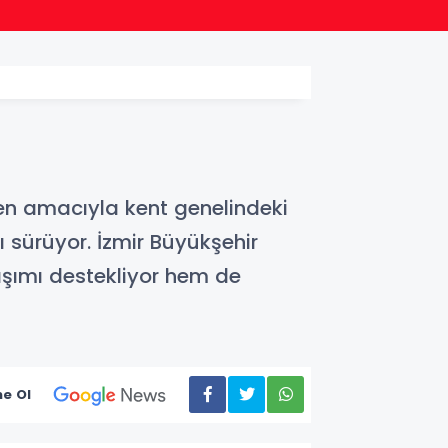
13:40
Bursa 
eden amacıyla kent genelindeki
 sürüyor. İzmir Büyükşehir
laşımı destekliyor hem de
e Ol