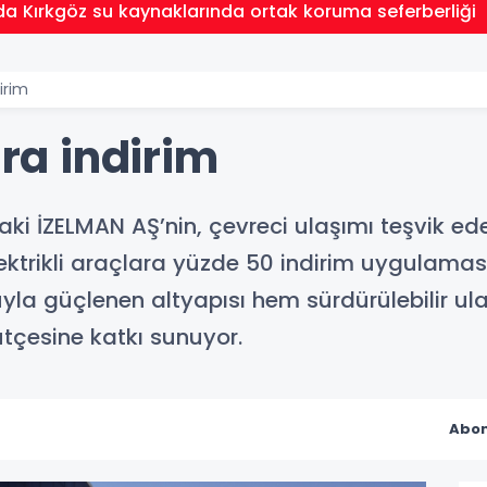
da Kırkgöz su kaynaklarında ortak koruma seferberliği
dirim
ara indirim
iraki İZELMAN AŞ’nin, çevreci ulaşımı teşvik 
ektrikli araçlara yüzde 50 indirim uygulaması
uyla güçlenen altyapısı hem sürdürülebilir u
bütçesine katkı sunuyor.
Abon