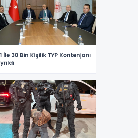
1 İle 30 Bin Kişilik TYP Kontenjanı
yrıldı