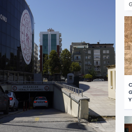
G
C
G
Y