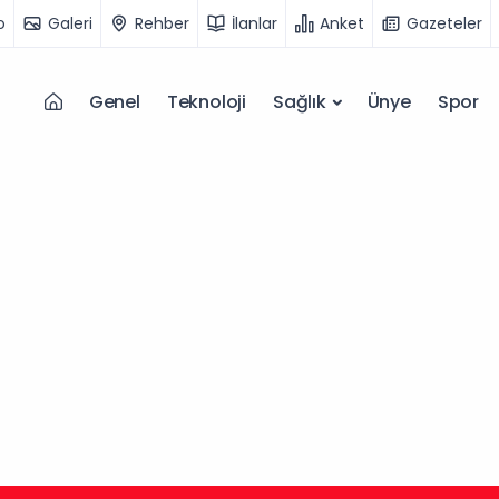
o
Galeri
Rehber
İlanlar
Anket
Gazeteler
Genel
Teknoloji
Sağlık
Ünye
Spor