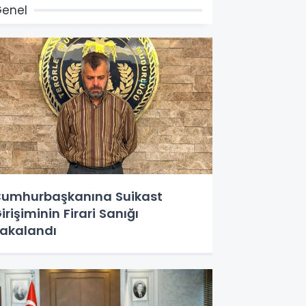
enel
umhurbaşkanına Suikast
irişiminin Firari Sanığı
akalandı