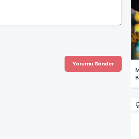
M
B
Ç