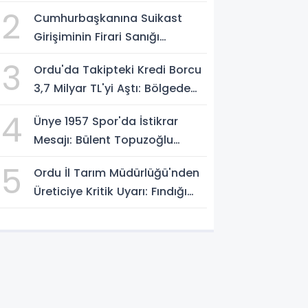
Dönüştü
2
Cumhurbaşkanına Suikast
Girişiminin Firari Sanığı
Yakalandı
3
Ordu'da Takipteki Kredi Borcu
3,7 Milyar TL'yi Aştı: Bölgede
İkinci Sırada
4
Ünye 1957 Spor'da İstikrar
Mesajı: Bülent Topuzoğlu
Görevine Devam Ediyor
5
Ordu İl Tarım Müdürlüğü'nden
Üreticiye Kritik Uyarı: Fındığı
Erken Toplamayın