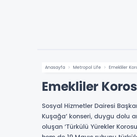
Anasayfa
Metropol Life
Emekliler Kor
Emekliler Koros
Sosyal Hizmetler Dairesi Başka
Kuşağa’ konseri, duygu dolu an
oluşan ‘Türkülü Yürekler Koros
hem de 19 Mayıs ruhunu türküle