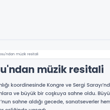
osu'ndan müzik resitali
u'ndan müzik resitali
nlığı koordinesinde Kongre ve Sergi Sarayı’nd
lara ve büyük bir coşkuya sahne oldu. Büyük
u’nun sahne aldığı gecede, sanatseverler he
r eşliğinde yaşadı.