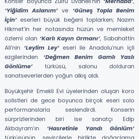
Konser boyunca Zülfü Livaneli’nin
‘Merhaba’
,
‘Yiğidim Aslanım’
ve
‘Güneş Topla Benim
İçin’
eserleri büyük beğeni toplarken; Nazım
Hikmet’in her notasında hüzün ve memleket
özlemi olan
‘Karlı Kayın Ormanı’
, Sabahattin
Ali’nin
‘Leylim Ley’
eseri ile Anadolu’nun içli
ezgilerinden
‘Değmen Benim Gamlı Yaslı
Gönlüme’
türküsü, salonu dolduran
sanatseverlerden yoğun alkış aldı.
Büyükşehir Emekli Evi üyelerinden oluşan koro
solistleri de gece boyunca birçok eseri solo
performanslarla seslendirdi. Konserin
sürprizlerinden biri ise sanatçı Edip
Akbayram’ın
‘Hasretinle Yandı Gönlüm’
türküsünün, seyircilerle birlikte doğaçlama