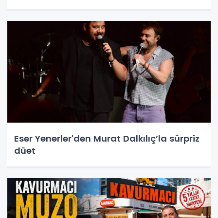
Eser Yenerler'den Murat Dalkılıç’la sürpriz
düet