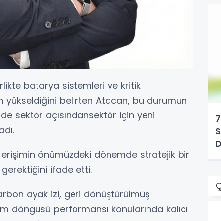
rlikte batarya sistemleri ve kritik
n yükseldiğini belirten Atacan, bu durumun
ğinde sektör açısındansektör için yeni
7
adı.
S
D
erişimin önümüzdeki dönemde stratejik bir
gerektiğini ifade etti.
Ç
karbon ayak izi, geri dönüştürülmüş
m döngüsü performansı konularında kalıcı