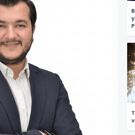
B
y
P
s
T
v