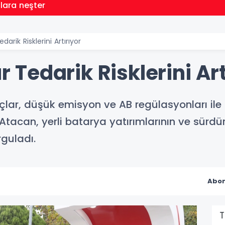
llara neşter
edarik Risklerini Artırıyor
ar Tedarik Risklerini Ar
raçlar, düşük emisyon ve AB regülasyonları il
tacan, yerli batarya yatırımlarının ve sürdürü
guladı.
Abon
T