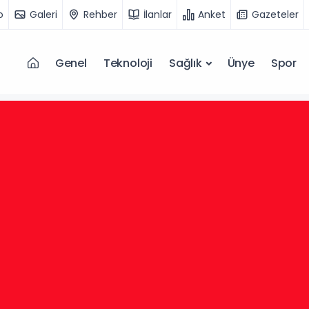
o
Galeri
Rehber
İlanlar
Anket
Gazeteler
Genel
Teknoloji
Sağlık
Ünye
Spor