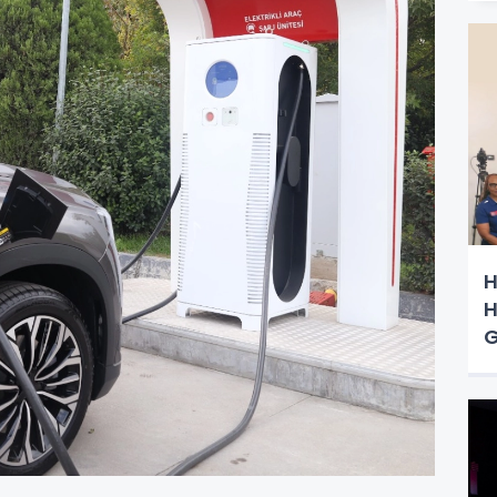
H
H
G