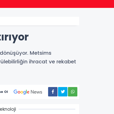
18:47
AK Par
tırıyor
e dönüşüyor. Metsims
lebilirliğin ihracat ve rekabet
e Ol
eknoloji