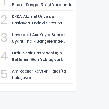
1
Bıçaklı Kavga: 3 Kişi Yaralandı
2
KKKA Alarmı! Ünye'de
Başlayan Tedavi Sivas'ta
Acıyla Son Buldu
3
Ünye'deki Acı Kayıp Sonrası
Uyarı! Fındık Bahçelerinde
Keneye Dikkat
4
Ordu Şehir Hastanesi İçin
Beklenen Gün Yaklaşıyor!
Açılışta Sona Gelindi
5
Antikacılar Kayseri Talas'ta
buluşuyor