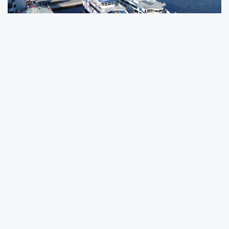
İzmir Büyükşehir Belediyesi iştiraki İZDENİZ'in
Bostanlı–Üçkuyular Arabalı Vapur Hattı'nda
yoğun saatlerde uyguladığı ek seferler, kent
trafiğini rahatlatıyor. 4 Mayıs-28 Haziran
tarihleri arasında yaklaşık 20 bin araç kara
yolu yerine deniz ulaşımını tercih ederken,
uygulamayla sürücülere daha hızlı, konforlu ve
sürdürülebilir bir ulaşım alternatifi sunuldu.