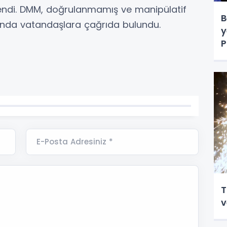
stendi. DMM, doğrulanmamış ve manipülatif
B
sunda vatandaşlara çağrıda bulundu.
y
P
s
E-Posta Adresiniz *
T
v