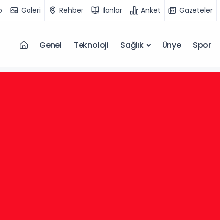
o
Galeri
Rehber
İlanlar
Anket
Gazeteler
Genel
Teknoloji
Sağlık
Ünye
Spor