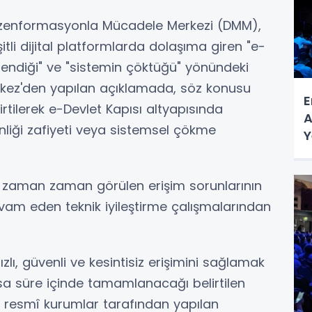
Dezenformasyonla Mücadele Merkezi (DMM),
li dijital platformlarda dolaşıma giren "e-
nlendiği" ve "sistemin çöktüğü" yönündeki
Merkez'den yapılan açıklamada, söz konusu
E
irtilerek e-Devlet Kapısı altyapısında
A
enliği zafiyeti veya sistemsel çökme
Y
 zaman zaman görülen erişim sorunlarının
am eden teknik iyileştirme çalışmalarından
lı, güvenli ve kesintisiz erişimini sağlamak
sa süre içinde tamamlanacağı belirtilen
resmî kurumlar tarafından yapılan