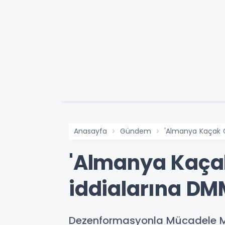
Anasayfa
Gündem
'Almanya Kaçak G
'Almanya Kaçak
iddialarına D
Dezenformasyonla Mücadele Mer