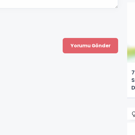
7
S
D
Ç