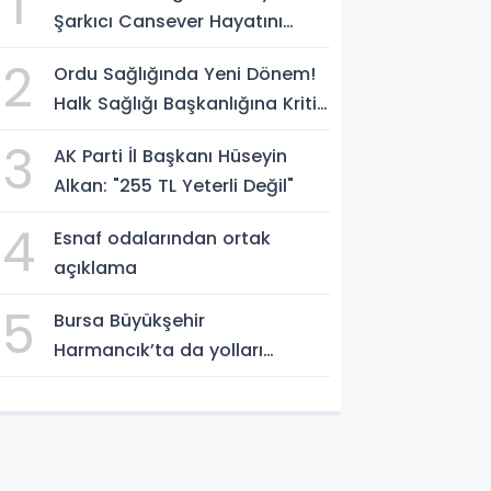
1
Şarkıcı Cansever Hayatını
Kaybetti
2
Ordu Sağlığında Yeni Dönem!
Halk Sağlığı Başkanlığına Kritik
Atama
3
AK Parti İl Başkanı Hüseyin
Alkan: "255 TL Yeterli Değil"
4
Esnaf odalarından ortak
açıklama
5
Bursa Büyükşehir
Harmancık’ta da yolları
yeniliyor