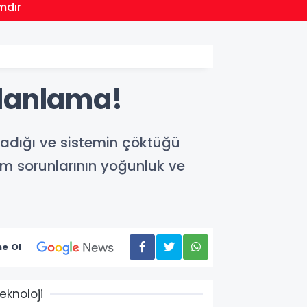
15:20
mdır
Bursa
alanlama!
radığı ve sistemin çöktüğü
im sorunlarının yoğunluk ve
e Ol
eknoloji