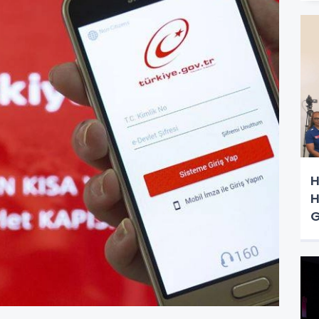
H
H
G