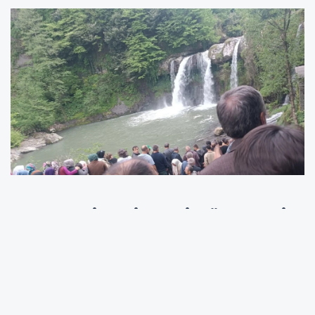
Çaybaşı ilçesindeki Gökçegelin
Şelalesi'nde serinlemek için
atlayan ve gözden kaybolan
Arda Karayiğit'in, yaklaşık 1
saat süren arama