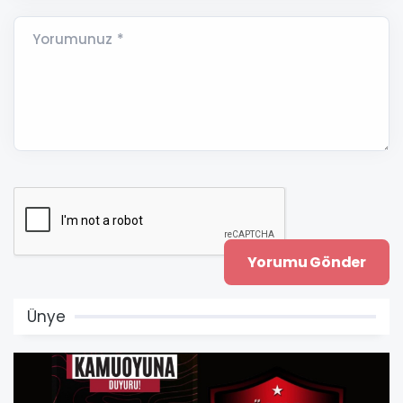
Yorumunuz *
Ünye