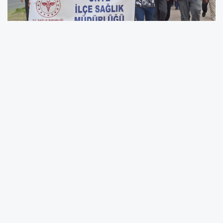
Ünye Sahilinde Sağlık İçin Adımlar Atıldı
Ünye İlçe Sağlık Müdürlüğü tarafından “Türkiye
Sağlıklı Beslenme ve Hareketli Hayat Programı”
kapsamında düzenlenen “10 Mayıs Sağlık İçin
Hareket Et Günü” yürüyüşü, Ünye sahilinde
yoğun katılımla gerçekleştirildi.
Sağlıklı Yaşam İçin Farkındalık Oluşturuldu
Ünye İlçe Milli Eğitim Müdürlüğü iş birliğiyle
düzenlenen etkinlikte, düzenli fiziksel aktivitenin