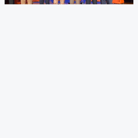
Balıkesir Büyükşehir Belediye Başkanı Ahmet
Akın’ın yenilikçi vizyonu doğrultusunda
sürdürülebilir ve çevreci çalışmalarıyla öne
çıkan Balıkesir Toplu Taşıma AŞ, dünyanın en
köklü ve saygın toplu ulaşım
organizasyonlarından biri olan Uluslararası
Toplu Taşımacılar Birliği’ne (UITP) üye olmaya
hak kazandı. İzmir’de gerçekleştirilen 2026 UITP
Avrasya Konferansında, UITP Genel Sekreteri
Mohamed Mezghani tarafından üyelik
sertifikası Balıkesir Toplu Taşıma AŞ Genel