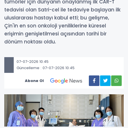
tümörler için dünyanın onaylanmış ilk CAR-T
tedavisi olan Satri-cel ile tedaviye başlayan ilk
uluslararası hastayı kabul etti; bu gelişme,
Çin'in en son onkoloji yeniliklerine küresel
erişimin genişletilmesi açısından tarihi bir
dönüm noktası oldu.
07-07-2026 10:45
Güncelleme : 07-07-2026 10:45
Abone Ol