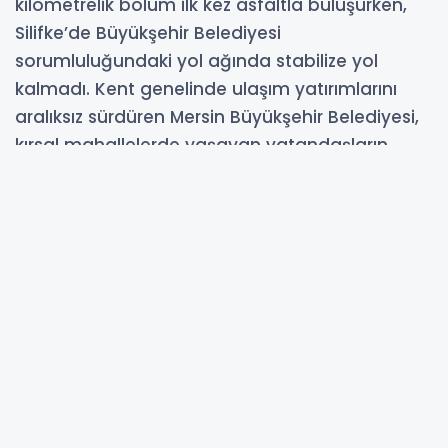
kilometrelik bölüm ilk kez asfaltla buluşurken,
Silifke’de Büyükşehir Belediyesi
sorumluluğundaki yol ağında stabilize yol
kalmadı. Kent genelinde ulaşım yatırımlarını
aralıksız sürdüren Mersin Büyükşehir Belediyesi,
kırsal mahallelerde yaşayan vatandaşların
güvenli ve konforlu ulaşımını sağlamak
amacıyla çalışmalarına devam ediyor. Bu
kapsamda Silifke ilçesine bağlı Cılbayır ve
Karakaya mahalleleri arasındaki bağlantı
yolunda sathi asfalt kaplama çalışması
gerçekleştiren ekipler, yıllardır toz ve bozuk
zemin nedeniyle sorun yaşanan güzergahı
modern bir görünüme kavuşturdu. 10
kilometrelik Karakaya-Mut Karayolu üzerinde
de 4 kilometrelik genişletme çalışması yapıldı.