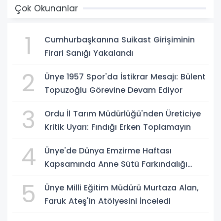
Çok Okunanlar
1
Cumhurbaşkanına Suikast Girişiminin
Firari Sanığı Yakalandı
2
Ünye 1957 Spor'da İstikrar Mesajı: Bülent
Topuzoğlu Görevine Devam Ediyor
3
Ordu İl Tarım Müdürlüğü'nden Üreticiye
Kritik Uyarı: Fındığı Erken Toplamayın
4
Ünye'de Dünya Emzirme Haftası
Kapsamında Anne Sütü Farkındalığı
Oluşturuldu
5
Ünye Milli Eğitim Müdürü Murtaza Alan,
Faruk Ateş'in Atölyesini İnceledi