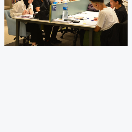
Bursa'da Yıldırım Belediyesi’nin ilçeye
kazandırdığı modern kütüphaneler, gençlerin
ve kitap tutkunlarının vazgeçilmez adresi oldu.
BURSA (İGFA) -
Eğitim ve kültür yatırımlarıyla
örnek olan Yıldırım Belediyesi’nin ilçeye
kazandırdığı modern kütüphaneler;
öğrencilerin, araştırmacıların ve kitap
tutkunlarının yeni buluşma noktası haline geldi.