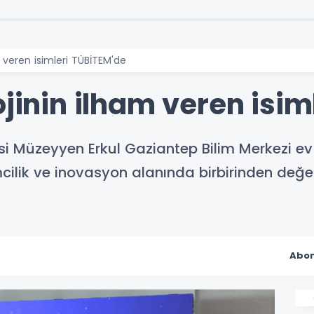
m veren isimleri TÜBİTEM'de
ojinin ilham veren isi
i Müzeyyen Erkul Gaziantep Bilim Merkezi ev
mcilik ve inovasyon alanında birbirinden değerl
Abon