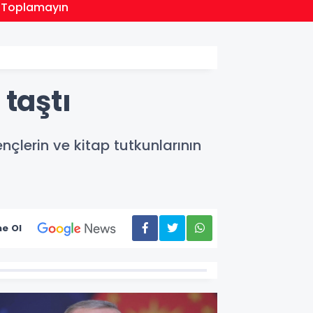
18:41
en Toplamayın
TOFAŞ 
taştı
nçlerin ve kitap tutkunlarının
e Ol