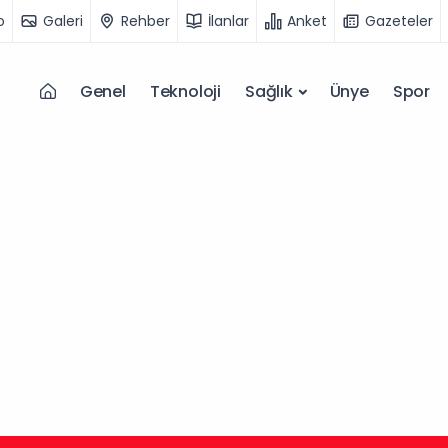
o
Galeri
Rehber
İlanlar
Anket
Gazeteler
Genel
Teknoloji
Sağlık
Ünye
Spor