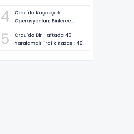
Gastrofest'in Şampiyonu
4
Ordu'da Kaçakçılık
Oldu!
Operasyonları: Binlerce
Makaron ve 411 Yasaklı Bıçak
5
Ordu'da Bir Haftada 40
Ele Geçirildi
Yaralamalı Trafik Kazası: 49
Kişi Yaralandı