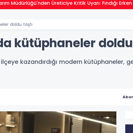
arım Müdürlüğü'nden Üreticiye Kritik Uyarı: Fındığı Erk
eler doldu taştı
da kütüphaneler doldu 
n ilçeye kazandırdığı modern kütüphaneler, ge
Abon