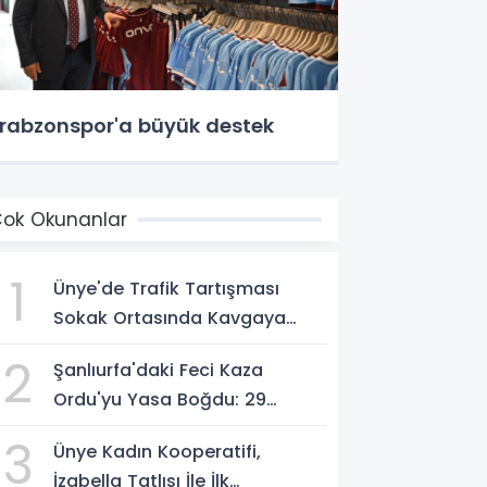
rabzonspor'a büyük destek
ok Okunanlar
1
Ünye'de Trafik Tartışması
Sokak Ortasında Kavgaya
Dönüştü
2
Şanlıurfa'daki Feci Kaza
Ordu'yu Yasa Boğdu: 29
Yaşındaki Emre Kotan
3
Ünye Kadın Kooperatifi,
Yaşamını Yitirdi
İzabella Tatlısı İle İlk