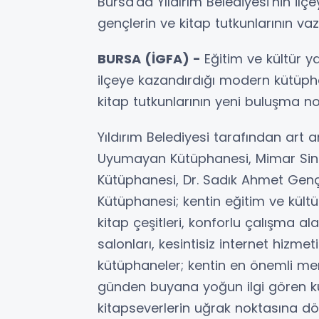
Bursa'da Yıldırım Belediyesi’nin il
gençlerin ve kitap tutkunlarının va
BURSA (İGFA) -
Eğitim ve kültür ya
ilçeye kazandırdığı modern kütüpha
kitap tutkunlarının yeni buluşma nok
Yıldırım Belediyesi tarafından ar
Uyumayan Kütüphanesi, Mimar Sin
Kütüphanesi, Dr. Sadık Ahmet Gençl
Kütüphanesi; kentin eğitim ve kültü
kitap çeşitleri, konforlu çalışma ala
salonları, kesintisiz internet hizmet
kütüphaneler; kentin en önemli merk
günden buyana yoğun ilgi gören kü
kitapseverlerin uğrak noktasına dön