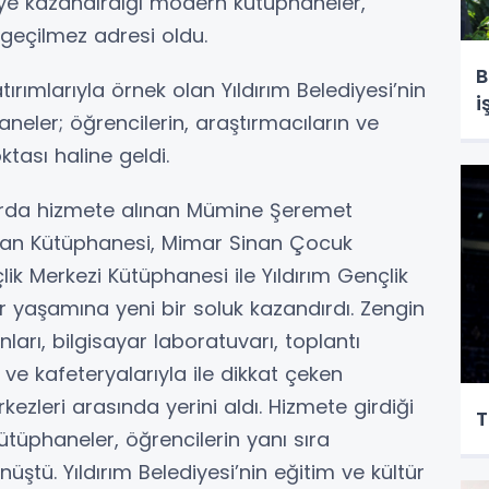
çeye kazandırdığı modern kütüphaneler,
zgeçilmez adresi oldu.
B
tırımlarıyla örnek olan Yıldırım Belediyesi’nin
i
neler; öğrencilerin, araştırmacıların ve
tası haline geldi.
t arda hizmete alınan Mümine Şeremet
an Kütüphanesi, Mimar Sinan Çocuk
ik Merkezi Kütüphanesi ile Yıldırım Gençlik
r yaşamına yeni bir soluk kazandırdı. Zengin
nları, bilgisayar laboratuvarı, toplantı
i ve kafeteryalarıyla ile dikkat çeken
ezleri arasında yerini aldı. Hizmete girdiği
T
tüphaneler, öğrencilerin yanı sıra
üştü. Yıldırım Belediyesi’nin eğitim ve kültür