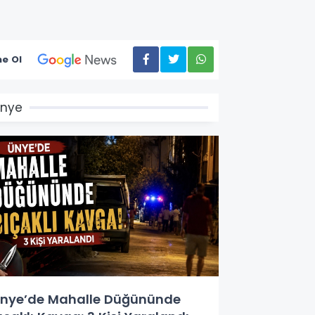
e Ol
Ünye
nye’de Mahalle Düğününde