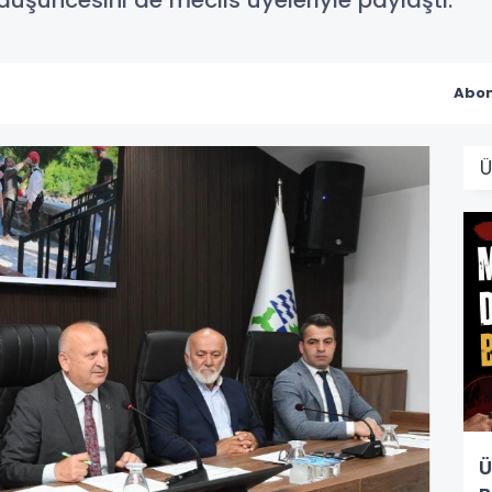
düşüncesini de meclis üyeleriyle paylaştı.
Abon
Ü