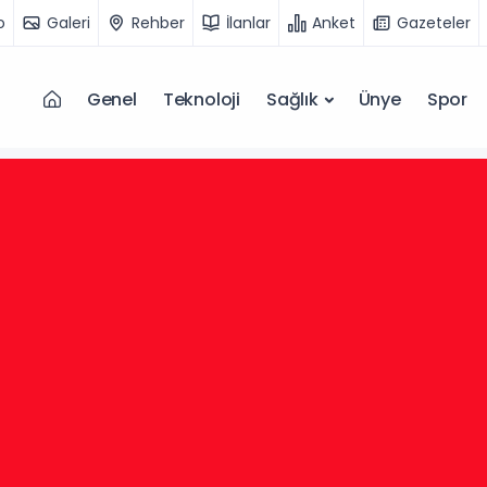
o
Galeri
Rehber
İlanlar
Anket
Gazeteler
Genel
Teknoloji
Sağlık
Ünye
Spor