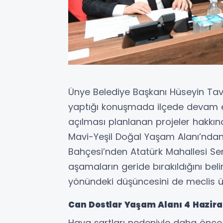
Ünye Belediye Başkanı Hüseyin Tavl
yaptığı konuşmada ilçede devam e
açılması planlanan projeler hakkınd
Mavi-Yeşil Doğal Yaşam Alanı’ndan
Bahçesi’nden Atatürk Mahallesi Se
aşamaların geride bırakıldığını belir
yönündeki düşüncesini de meclis üy
Can Dostlar Yaşam Alanı 4 Hazira
Hava şartları nedeniyle daha önce