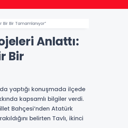
00:46
Ünye’
r Bir Bir Tamamlanıyor”
eleri Anlattı:
r Bir
’nda yaptığı konuşmada ilçede
ında kapsamlı bilgiler verdi.
let Bahçesi’nden Atatürk
ldığını belirten Tavlı, ikinci