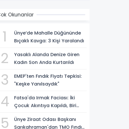
ok Okunanlar
1
Ünye’de Mahalle Düğününde
Bıçaklı Kavga: 3 Kişi Yaralandı
2
Yasaklı Alanda Denize Giren
Kadın Son Anda Kurtarıldı
3
EMEP'ten Fındık Fiyatı Tepkisi:
"Keşke Yanılsaydık"
4
Fatsa'da Irmak Faciası: İki
Çocuk Akıntıya Kapıldı, Biri
Yaşamını Yitirdi
5
Ünye Ziraat Odası Başkanı
Sarıkahraman'dan TMO Fındık