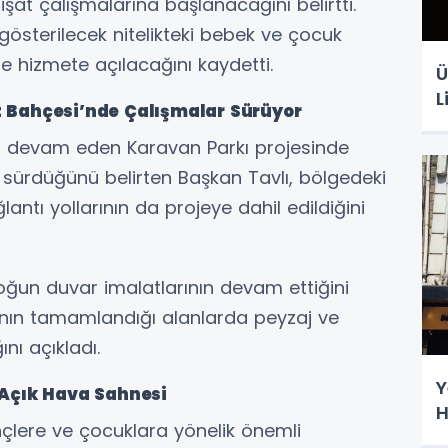
şat çalışmalarına başlanacağını belirtti.
gösterilecek nitelikteki bebek ve çocuk
 hizmete açılacağını kaydetti.
Ü
L
t Bahçesi’nde Çalışmalar Sürüyor
mı devam eden Karavan Parkı projesinde
 sürdüğünü belirten Başkan Tavlı, bölgedeki
lantı yollarının da projeye dahil edildiğini
oğun duvar imalatlarının devam ettiğini
rının tamamlandığı alanlarda peyzaj ve
ı açıkladı.
Y
 Açık Hava Sahnesi
H
nçlere ve çocuklara yönelik önemli