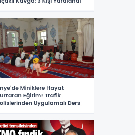
ıçaklı Kavga: 3 Kişi Yaralandı
nye'de Miniklere Hayat
urtaran Eğitim! Trafik
olislerinden Uygulamalı Ders