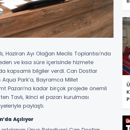
B
ı, Haziran Ayı Olağan Meclis Toplantısı’nda
den ve kısa süre içerisinde hizmete
a kapsamlı bilgiler verdi. Can Dostlar
 Aqua Park’a, Bayramca Millet
Ü
mt Pazarı’na kadar birçok projede önemli
K
ten Tavlı, ikinci el pazarı kurulması
P
eleriyle paylaştı.
n’da Açılıyor
 ertelenen Ünye Belediyesi Can Dostlar