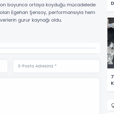
D
sezon boyunca ortaya koyduğu mücadelede
i olan Egehan Şensoy, performansıyla hem
erlerin gurur kaynağı oldu.
E-Posta Adresiniz *
7
K
Ç