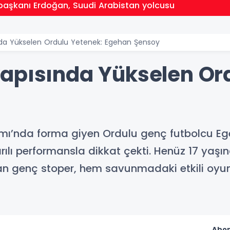
aşkanı Erdoğan, Suudi Arabistan yolcusu
nda Yükselen Ordulu Yetenek: Egehan Şensoy
apısında Yükselen Or
ı’nda forma giyen Ordulu genç futbolcu Eg
lı performansla dikkat çekti. Henüz 17 yaş
lan genç stoper, hem savunmadaki etkili oyun
Abon