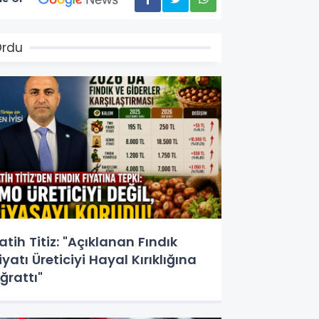
Ordu
atih Titiz: "Açıklanan Fındık
iyatı Üreticiyi Hayal Kırıklığına
ğrattı"