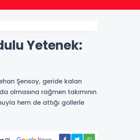
22:24
Bursa
dulu Yetenek:
ehan Şensoy, geride kalan
ında olmasına rağmen takımının
uyla hem de attığı gollerle
e Ol