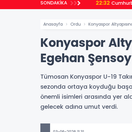
22:32
SONDAKİKA
planlıyoruz
Cumhurb
Anasayfa
Ordu
Konyaspor Altyapısı
Konyaspor Alty
Egehan Şensoy
Tümosan Konyaspor U-19 Takım
sezonda ortaya koyduğu başarı
önemli isimleri arasında yer a
gelecek adına umut verdi.
03-06-2026 11:31