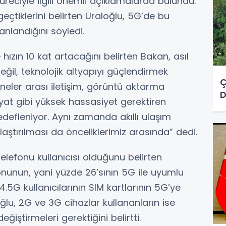
üreciyle ilgili önemli açıklamalarda bulundu.
geçtiklerini belirten Uraloğlu, 5G’de bu
anlandığını söyledi.
hızın 10 kat artacağını belirten Bakan, asıl
ğil, teknolojik altyapıyı güçlendirmek
Ç
ineler arası iletişim, görüntü aktarma
D
liyat gibi yüksek hassasiyet gerektiren
edefleniyor. Aynı zamanda akıllı ulaşım
laştırılması da önceliklerimiz arasında” dedi.
elefonu kullanıcısı olduğunu belirten
onunun, yani yüzde 26’sının 5G ile uyumlu
.5G kullanıcılarının SIM kartlarının 5G’ye
u, 2G ve 3G cihazlar kullananların ise
ğiştirmeleri gerektiğini belirtti.