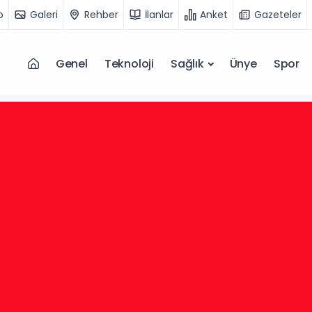
o
Galeri
Rehber
İlanlar
Anket
Gazeteler
Genel
Teknoloji
Sağlık
Ünye
Spor