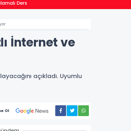
21:01
ulamalı Ders
Moritan
yor
lı İnternet ve
ağlayacağını açıkladı. Uyumlu
e Ol
Gündem