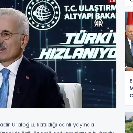
E
M
O
dir Uraloğlu, katıldığı canlı yayında