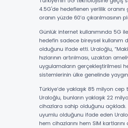
Türkiye'nin 5G teknolojisine geçiş s
4.5G'de hedeflenen yerlilik oranını 
oranın yüzde 60’a çıkarılmasının pl
Günlük internet kullanımında 5G ile 
hedefin sadece bireysel kullanım de
olduğunu ifade etti. Uraloğlu, “Mak
hızlarının artırılması, uzaktan ame
uygulamaların gerçekleştirilmesi h
sistemlerinin ülke genelinde yaygın
Türkiye’de yaklaşık 85 milyon cep t
Uraloğlu, bunların yaklaşık 22 mily
cihazlara sahip olduğunu açıkladı. 4
uyumlu olduğunu ifade eden Uraloğl
hem cihazlarını hem SIM kartlarını de