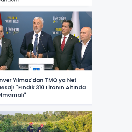
nver Yılmaz'dan TMO'ya Net
esaj! "Fındık 310 Liranın Altında
lmamalı"