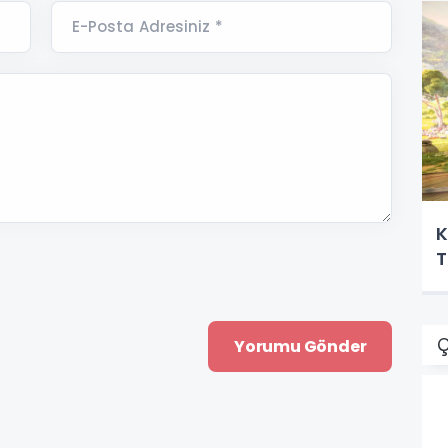
E-Posta Adresiniz *
K
T
Ç