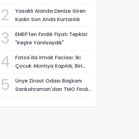
2
Yasaklı Alanda Denize Giren
Kadın Son Anda Kurtarıldı
3
EMEP'ten Fındık Fiyatı Tepkisi:
"Keşke Yanılsaydık"
4
Fatsa'da Irmak Faciası: İki
Çocuk Akıntıya Kapıldı, Biri
Yaşamını Yitirdi
5
Ünye Ziraat Odası Başkanı
Sarıkahraman'dan TMO Fındık
Fiyatına Tepki