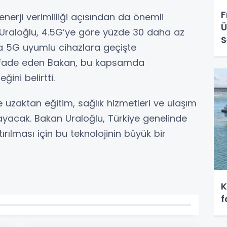
F
enerji verimliliği açısından da önemli
Ü
 Uraloğlu, 4.5G’ye göre yüzde 30 daha az
S
ca 5G uyumlu cihazlara geçişte
 ifade eden Bakan, bu kapsamda
ni belirtti.
 uzaktan eğitim, sağlık hizmetleri ve ulaşım
ayacak. Bakan Uraloğlu, Türkiye genelinde
tırılması için bu teknolojinin büyük bir
K
f