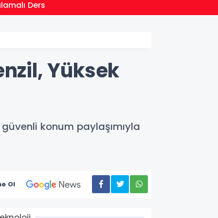
21:01
ulamalı Ders
Moritan
nzil, Yüksek
ve güvenli konum paylaşımıyla
e Ol
eknoloji