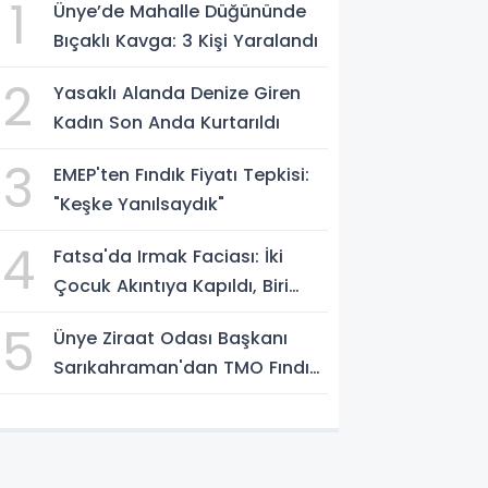
1
Ünye’de Mahalle Düğününde
Bıçaklı Kavga: 3 Kişi Yaralandı
2
Yasaklı Alanda Denize Giren
Kadın Son Anda Kurtarıldı
3
EMEP'ten Fındık Fiyatı Tepkisi:
"Keşke Yanılsaydık"
4
Fatsa'da Irmak Faciası: İki
Çocuk Akıntıya Kapıldı, Biri
Yaşamını Yitirdi
5
Ünye Ziraat Odası Başkanı
Sarıkahraman'dan TMO Fındık
Fiyatına Tepki