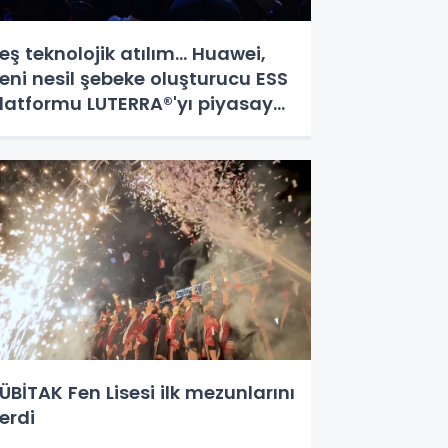
eş teknolojik atılım... Huawei,
eni nesil şebeke oluşturucu ESS
latformu LUTERRA®'yı piyasaya
ürdü
ÜBİTAK Fen Lisesi ilk mezunlarını
erdi