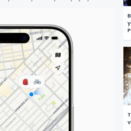
B
y
P
s
T
v