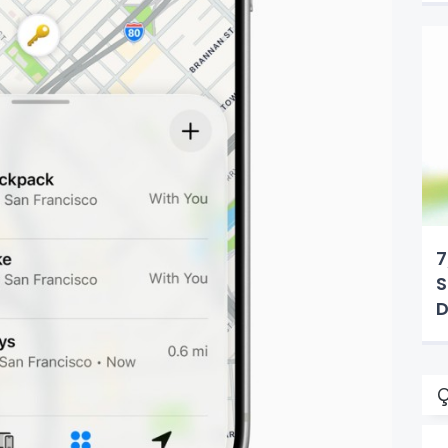
7
S
D
Ç