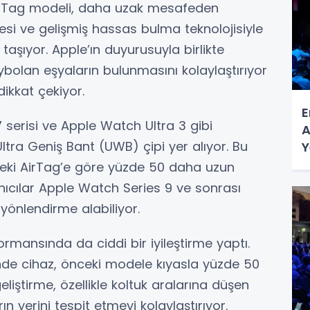
i AirTag modeli, daha uzak mesafeden
esi ve gelişmiş hassas bulma teknolojisiyle
taşıyor. Apple’ın duyurusuyla birlikte
bolan eşyaların bulunmasını kolaylaştırıyor
dikkat çekiyor.
E
 serisi ve Apple Watch Ultra 3 gibi
A
Ultra Geniş Bant (UWB) çipi yer alıyor. Bu
Y
eki AirTag’e göre yüzde 50 daha uzun
anıcılar Apple Watch Series 9 ve sonrası
yönlendirme alabiliyor.
ormansında da ciddi bir iyileştirme yaptı.
nde cihaz, önceki modele kıyasla yüzde 50
liştirme, özellikle koltuk aralarına düşen
n yerini tespit etmeyi kolaylaştırıyor.