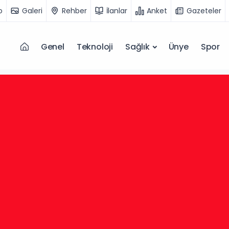
o
Galeri
Rehber
İlanlar
Anket
Gazeteler
Genel
Teknoloji
Sağlık
Ünye
Spor