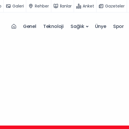
o
Galeri
Rehber
İlanlar
Anket
Gazeteler
Genel
Teknoloji
Sağlık
Ünye
Spor