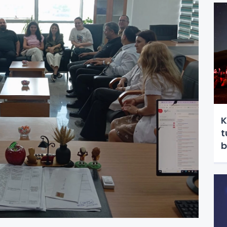
K
t
b