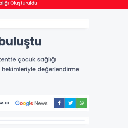
19:15
ığı Oluşturuldu
Cumhur
 buluştu
kentte çocuk sağlığı
ı hekimleriyle değerlendirme
e Ol