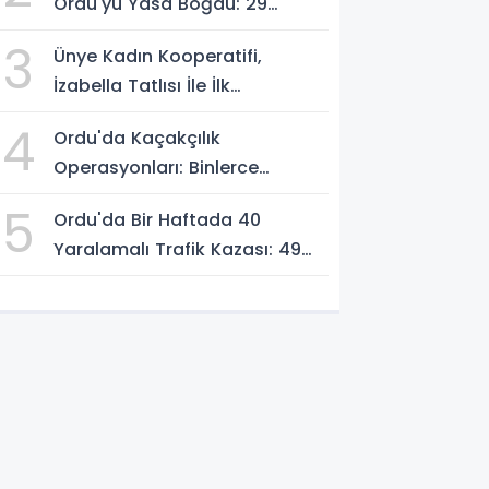
Ordu'yu Yasa Boğdu: 29
Yaşındaki Emre Kotan
3
Ünye Kadın Kooperatifi,
Yaşamını Yitirdi
İzabella Tatlısı İle İlk
Gastrofest'in Şampiyonu
4
Ordu'da Kaçakçılık
Oldu!
Operasyonları: Binlerce
Makaron ve 411 Yasaklı Bıçak
5
Ordu'da Bir Haftada 40
Ele Geçirildi
Yaralamalı Trafik Kazası: 49
Kişi Yaralandı