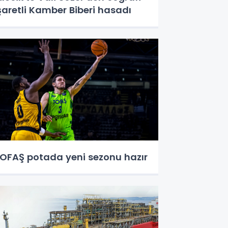
şaretli Kamber Biberi hasadı
OFAŞ potada yeni sezonu hazır