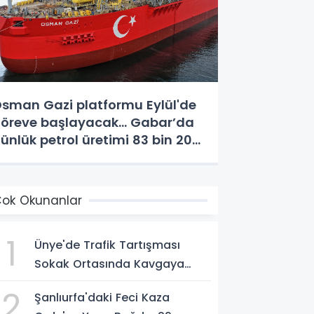
sman Gazi platformu Eylül'de
öreve başlayacak... Gabar’da
ünlük petrol üretimi 83 bin 200
arile ulaştı
ok Okunanlar
1
Ünye'de Trafik Tartışması
Sokak Ortasında Kavgaya
Dönüştü
2
Şanlıurfa'daki Feci Kaza