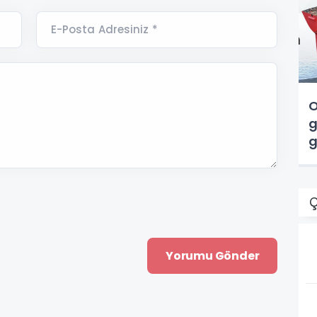
E-Posta Adresiniz *
O
g
g
v
Ç