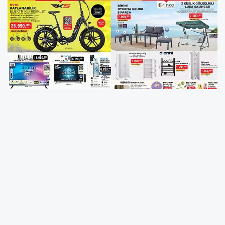
BİM 16 Mayıs 2025 aktüel ürünler kataloğu
alışveriş tutkunlarının merakla beklediği
indirimli ürünlerle yayımlandı. Bu hafta
BİM
kataloğu
, yaz hazırlıklarına hız kazandıracak
bahçe mobilyaları
,
elektrikli bisiklet
,
kendini temizleyen süpürge
ve birbirinden