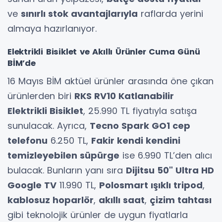
ve
sınırlı stok avantajlarıyla
raflarda yerini
almaya hazırlanıyor.
Elektrikli Bisiklet ve Akıllı Ürünler Cuma Günü
BİM’de
16 Mayıs BİM aktüel ürünler arasında öne çıkan
ürünlerden biri
RKS RV10 Katlanabilir
Elektrikli Bisiklet
, 25.990 TL fiyatıyla satışa
sunulacak. Ayrıca,
Tecno Spark GO1 cep
telefonu
6.250 TL,
Fakir kendi kendini
temizleyebilen süpürge
ise 6.990 TL’den alıcı
bulacak. Bunların yanı sıra
Dijitsu 50" Ultra HD
Google TV
11.990 TL,
Polosmart ışıklı tripod
,
kablosuz hoparlör
,
akıllı saat
,
çizim tahtası
gibi teknolojik ürünler de uygun fiyatlarla