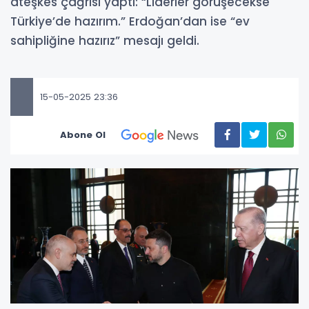
ateşkes çağrısı yaptı: “Liderler görüşecekse
Türkiye’de hazırım.” Erdoğan’dan ise “ev
sahipliğine hazırız” mesajı geldi.
15-05-2025 23:36
Abone Ol