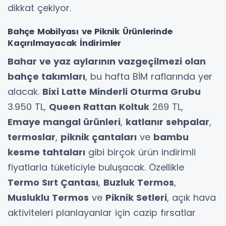
dikkat çekiyor.
Bahçe Mobilyası ve Piknik Ürünlerinde
Kaçırılmayacak İndirimler
Bahar ve yaz aylarının vazgeçilmezi olan
bahçe takımları
, bu hafta BİM raflarında yer
alacak.
Bixi Latte Minderli Oturma Grubu
3.950 TL,
Queen Rattan Koltuk
269 TL,
Emaye mangal ürünleri
,
katlanır sehpalar
,
termoslar
,
piknik çantaları
ve
bambu
kesme tahtaları
gibi birçok ürün indirimli
fiyatlarla tüketiciyle buluşacak. Özellikle
Termo Sırt Çantası
,
Buzluk Termos
,
Musluklu Termos
ve
Piknik Setleri
, açık hava
aktiviteleri planlayanlar için cazip fırsatlar