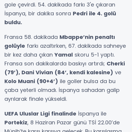
gole çevirdi. 54. dakikada farkı 3'e çıkaran
İspanya, bir dakika sonra
Pedri ile 4. golü
buldu.
Fransa 58. dakikada
Mbappe’nin penaltı
golüyle
farkı azaltırken, 67. dakikada sahneye
bir kez daha çıkan
Yamal
skoru 5-1 yaptı.
Fransa son dakikalarda baskıyı artırdı;
Cherki
(79’), Dani Vivian (84’, kendi kalesine)
ve
Kolo Muani (90+4’)
ile goller bulsa da bu
çaba yeterli olmadı. İspanya sahadan galip
ayrılarak finale yükseldi.
UEFA Uluslar Ligi finalinde
İspanya ile
Portekiz
, 8 Haziran Pazar günü TSİ 22.00’de
Münih’te karşı karşıya gelecek. Bu karşılaşma,