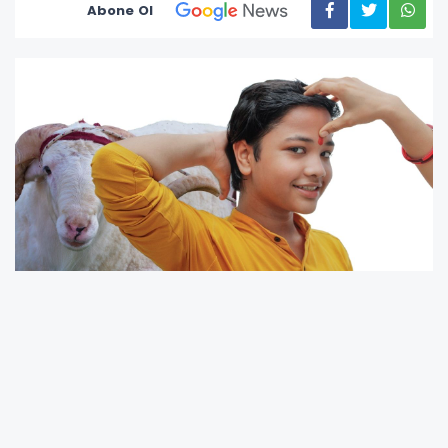
Abone Ol
Kurban Bayramı
'da vatandaşlar,
kurban
kesimiyle ilgili geleneksel uygulamaların
dinen uygunluğunu araştırıyor. Bunlardan biri
de,
kesilen kurbanın kanının alna sürülmesi
.