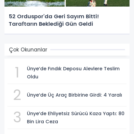
52 Orduspor'da Geri Sayım Bitti!
Taraftarın Beklediği Gün Geldi
Çok Okunanlar
1
Ünye’de Fındık Deposu Alevlere Teslim
Oldu
2
Ünye’de Üç Araç Birbirine Girdi: 4 Yaralı
3
Ünye’de Ehliyetsiz Sürücü Kaza Yaptı: 80
Bin Lira Ceza