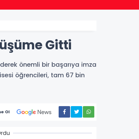
15:09
Çayıro
nüşüme Gitti
ederek önemli bir başarıya imza
esi öğrencileri, tam 67 bin
e Ol
Ordu