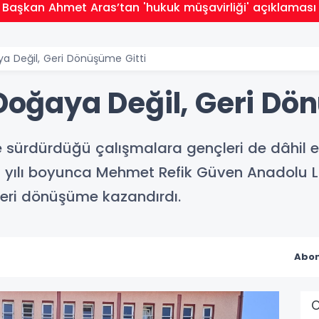
Başkan Ahmet Aras’tan 'hukuk müşavirliği' açıklaması
ya Değil, Geri Dönüşüme Gitti
 Doğaya Değil, Geri Dö
yle sürdürdüğü çalışmalara gençleri de dâhil 
 yılı boyunca Mehmet Refik Güven Anadolu Lis
geri dönüşüme kazandırdı.
Abon