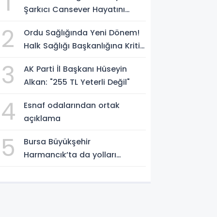
1
Şarkıcı Cansever Hayatını
Kaybetti
2
Ordu Sağlığında Yeni Dönem!
Halk Sağlığı Başkanlığına Kritik
Atama
3
AK Parti İl Başkanı Hüseyin
Alkan: "255 TL Yeterli Değil"
4
Esnaf odalarından ortak
açıklama
5
Bursa Büyükşehir
Harmancık’ta da yolları
yeniliyor