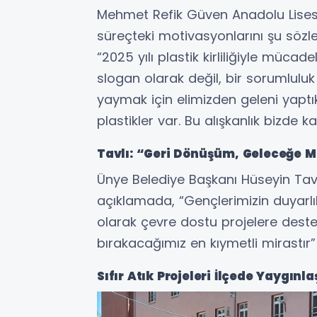
Mehmet Refik Güven Anadolu Lisesi 
süreçteki motivasyonlarını şu sözler
“2025 yılı plastik kirliliğiyle mücade
slogan olarak değil, bir sorumlulu
yaymak için elimizden geleni yaptık. 
plastikler var. Bu alışkanlık bizde kal
Tavlı: “Geri Dönüşüm, Geleceğe M
Ünye Belediye Başkanı Hüseyin Tavlı
açıklamada, “Gençlerimizin duyarlıl
olarak çevre dostu projelere dest
bırakacağımız en kıymetli mirastır”
Sıfır Atık Projeleri İlçede Yaygınla