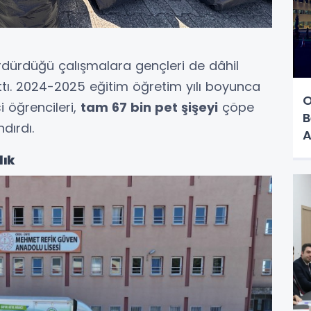
ürdürdüğü çalışmalara gençleri de dâhil
tı. 2024-2025 eğitim öğretim yılı boyunca
O
 öğrencileri,
tam 67 bin pet şişeyi
çöpe
B
dırdı.
A
lık