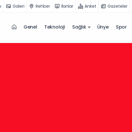
o
Galeri
Rehber
İlanlar
Anket
Gazeteler
Genel
Teknoloji
Sağlık
Ünye
Spor