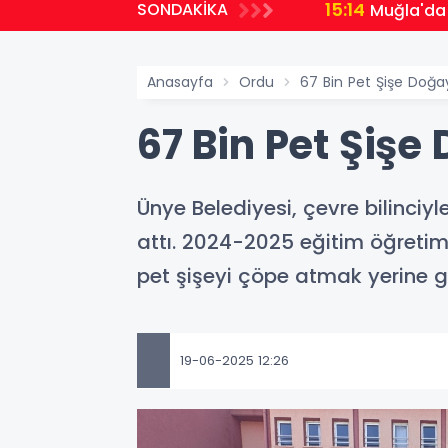
15:14
SONDAKİKA
Muğla'da 
Anasayfa
Ordu
67 Bin Pet Şişe Doğa
67 Bin Pet Şişe
Ünye Belediyesi, çevre bilinci
attı. 2024-2025 eğitim öğretim
pet şişeyi çöpe atmak yerine 
19-06-2025 12:26