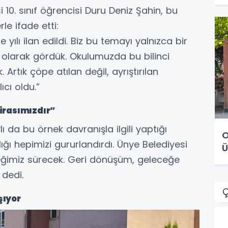
10. sınıf öğrencisi Duru Deniz Şahin, bu
le ifade etti:
le yılı ilan edildi. Biz bu temayı yalnızca bir
k olarak gördük. Okulumuzda bu bilinci
Artık çöpe atılan değil, ayrıştırılan
ıcı oldu.”
irasımızdır”
 da bu örnek davranışla ilgili yaptığı
O
ığı hepimizi gururlandırdı. Ünye Belediyesi
Ü
eğimiz sürecek. Geri dönüşüm, geleceğe
 dedi.
Ç
şıyor