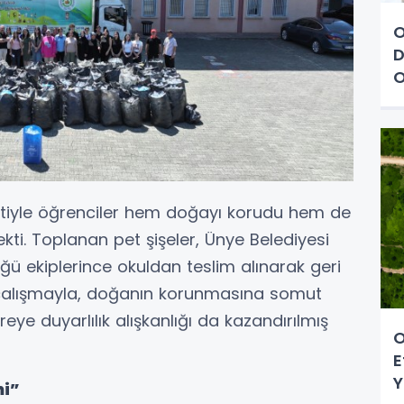
O
D
O
etiyle öğrenciler hem doğayı korudu hem de
i. Toplanan pet şişeler, Ünye Belediyesi
lüğü ekiplerince okuldan teslim alınarak geri
Bu çalışmayla, doğanın korunmasına somut
eye duyarlılık alışkanlığı da kazandırılmış
O
E
Y
mi”