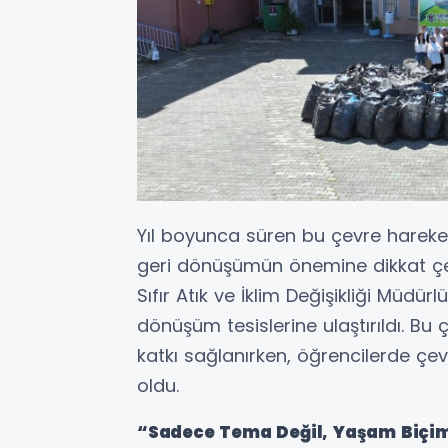
Yıl boyunca süren bu çevre harek
geri dönüşümün önemine dikkat çekt
Sıfır Atık ve İklim Değişikliği Müdür
dönüşüm tesislerine ulaştırıldı. 
katkı sağlanırken, öğrencilerde çevr
oldu.
“Sadece Tema Değil, Yaşam Biçi