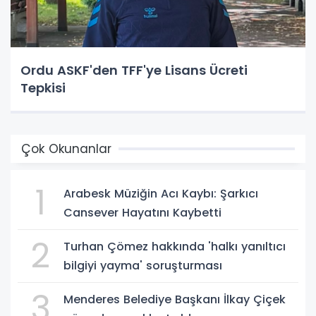
Ordu ASKF'den TFF'ye Lisans Ücreti
Tepkisi
Çok Okunanlar
1
Arabesk Müziğin Acı Kaybı: Şarkıcı
Cansever Hayatını Kaybetti
2
Turhan Çömez hakkında 'halkı yanıltıcı
bilgiyi yayma' soruşturması
3
Menderes Belediye Başkanı İlkay Çiçek