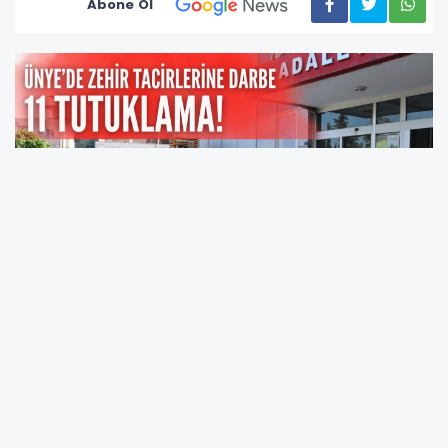
Abone Ol
Ünye İlçe Emniyet Müdürlüğü’nün Ordu İl
Emniyeti ile koordineli yürüttüğü uyuşturucu ile
mücadele kapsamında gerçekleştirilen
operasyonlarda önemli bir başarıya daha