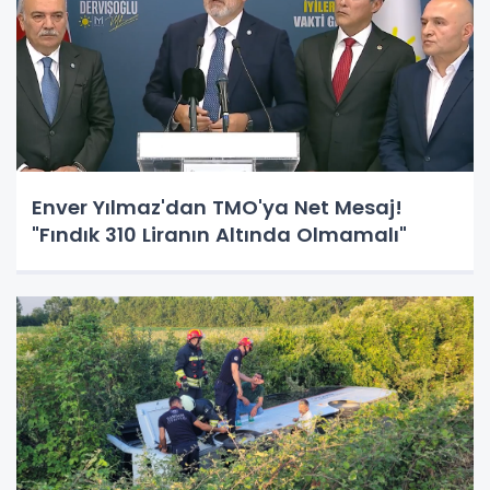
Enver Yılmaz'dan TMO'ya Net Mesaj!
"Fındık 310 Liranın Altında Olmamalı"