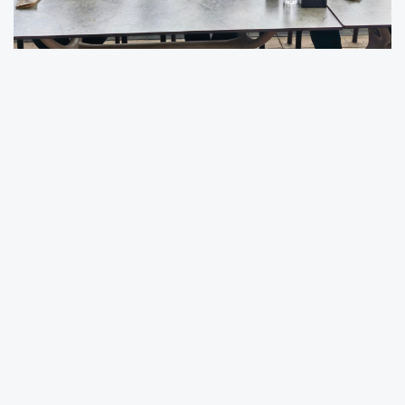
Ünye Belediye Başkanı Hüseyin Tavlı’nın ev
sahipliğinde Tilla Kafe’de gerçekleşen
toplantıda, Oda başkanları, sivil toplum
kuruluşlarının temsilcileri, turizm işletmecileri
ve medya mensuplarıyla istişarelerde
bulunuldu.
Toplantıda, Ünye’nin sosyal ve kültürel
hayatına yön verecek etkinliklerin belirlenmesi
amacıyla fikir alışverişi yapılırken, ilerleyen
süreçte daha geniş katılımlı çalışmalar için bir
komisyon oluşturuldu. Katılımcılar, Ünye’nin