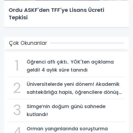
Ordu ASKF'den TFF'ye Lisans Ücreti
Tepkisi
Çok Okunanlar
1
Öğrenci affı çıktı.. YÖK'ten açıklama
geldi! 4 aylık süre tanındı
2
Üniversitelerde yeni dönem! Akademik
sahtekârlığa hapis, öğrencilere dönüş
yolu
3
Simge’nin doğum günü sahnede
kutlandı!
4
Orman yangınlarında soruşturma