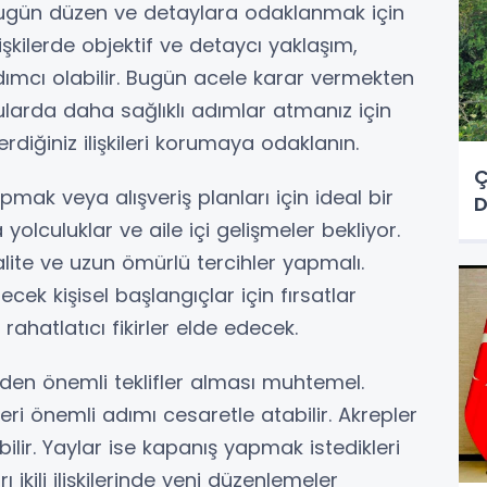
bugün düzen ve detaylara odaklanmak için
lişkilerde objektif ve detaycı yaklaşım,
dımcı olabilir. Bugün acele karar vermekten
ularda daha sağlıklı adımlar atmanız için
diğiniz ilişkileri korumaya odaklanın.
Ç
ak veya alışveriş planları için ideal bir
D
yolculuklar ve aile içi gelişmeler bekliyor.
 kalite ve uzun ömürlü tercihler yapmalı.
ek kişisel başlangıçlar için fırsatlar
rahatlatıcı fikirler elde edecek.
nden önemli teklifler alması muhtemel.
ri önemli adımı cesaretle atabilir. Akrepler
ilir. Yaylar ise kapanış yapmak istedikleri
ı ikili ilişkilerinde yeni düzenlemeler