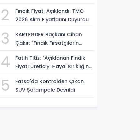
Atölyesini İnceledi
2
Fındık Fiyatı Açıklandı: TMO
2026 Alım Fiyatlarını Duyurdu
3
KARTEGDER Başkanı Cihan
Çakır: "Fındık Fırsatçıların
Elinde Kalmasın"
4
Fatih Titiz: "Açıklanan Fındık
Fiyatı Üreticiyi Hayal Kırıklığına
Uğrattı"
5
Fatsa'da Kontrolden Çıkan
SUV Şarampole Devrildi