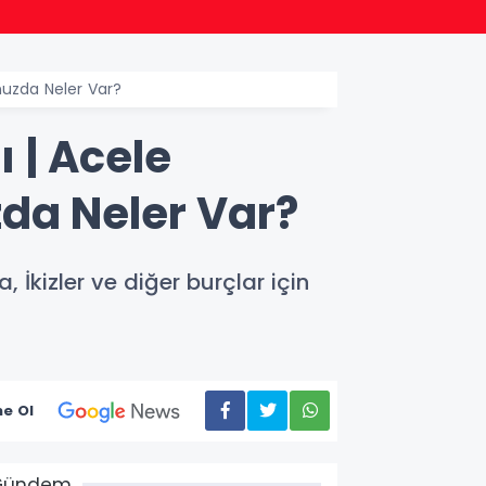
22:38
Başka
nuzda Neler Var?
 | Acele
da Neler Var?
İkizler ve diğer burçlar için
e Ol
Gündem