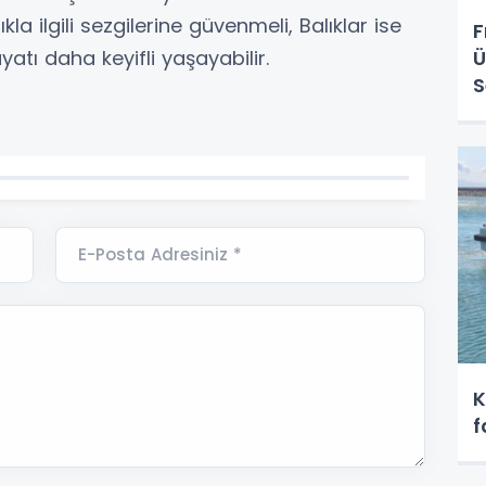
ıkla ilgili sezgilerine güvenmeli, Balıklar ise
F
atı daha keyifli yaşayabilir.
Ü
S
E-Posta Adresiniz *
K
f