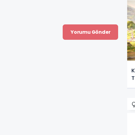
K
T
Ç