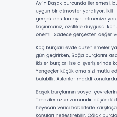
Ay’ın Başak burcunda ilerlemesi, 
uygun bir atmosfer yaratıyor. İkili i
gerçek dostları ayırt etmenize yar
kaçınmanız, özellikle duygusal kon
önemli. Sadece gerçekten değer ver
Koç burçları evde düzenlemeler yapm
gün geçirirken, Boğa burçlarını kısa 
İkizler burçları ise alışverişlerinde
Yengeçler küçük ama sizi mutlu edec
bulabilir. Aslanlar maddi konularda 
Başak burçlarının sosyal çevreleri
Teraziler uzun zamandır düşündükle
heyecan verici haberlerle karşılaşab
konuları netleştirebilir. Oğlak burçlar