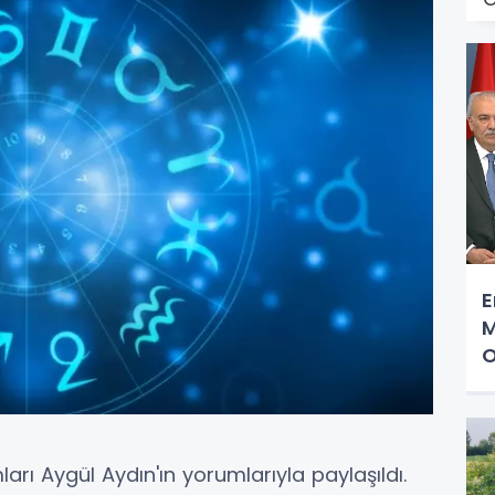
E
M
O
ı Aygül Aydın'ın yorumlarıyla paylaşıldı.