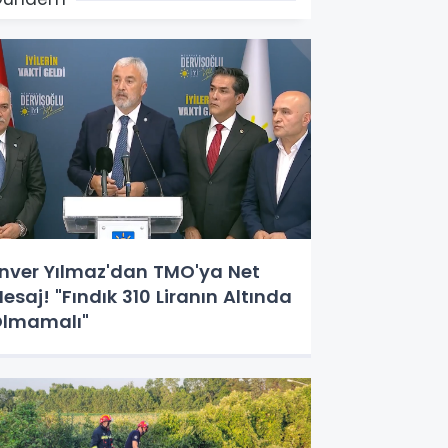
nver Yılmaz'dan TMO'ya Net
esaj! "Fındık 310 Liranın Altında
lmamalı"