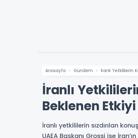
Anasayfa
Gündem
İranlı Yetkilileri
İranlı Yetkilile
Beklenen Etkiy
İranlı yetkililerin sızdırılan k
UAEA Başkanı Grossi ise İran’ı