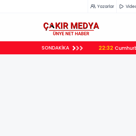
Yazarlar
Vide
22:32
SONDAKİKA
planlıyoruz
Cumhurb