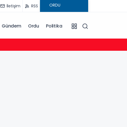
İletişim
RSS
Gündem
Ordu
Politika
22:24
Bursa