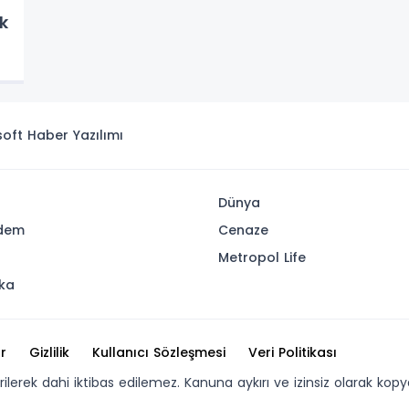
k
isoft
Haber Yazılımı
Dünya
dem
Cenaze
u
Metropol Life
ika
r
Gizlilik
Kullanıcı Sözleşmesi
Veri Politikası
erilerek dahi iktibas edilemez. Kanuna aykırı ve izinsiz olarak 