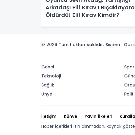
Arkadaşı Elif Kırav’ı Bıçaklayara
Öldürdü! Elif Kırav Kimdir?
© 2026 Tüm hakları saklıdır. Sistem : Gaz
Genel
Spor
Teknoloji
Gün
Sağlık
Ord
Ünye
Polit
İletişim
Künye
Yayın İlkeleri
Kuralla
Haber içerikleri izin alınmadan, kaynak göst