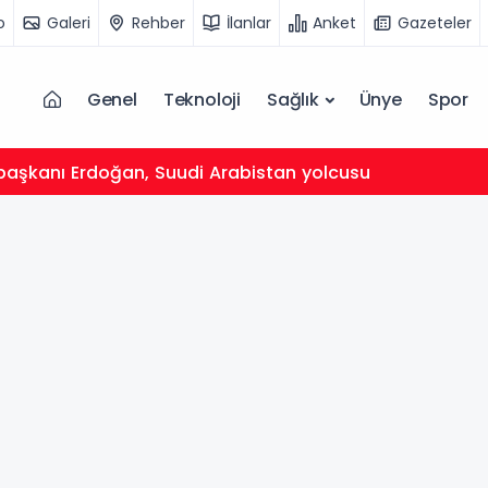
o
Galeri
Rehber
İlanlar
Anket
Gazeteler
Genel
Teknoloji
Sağlık
Ünye
Spor
aşkanı Erdoğan, Suudi Arabistan yolcusu