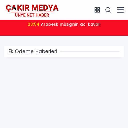
23:41
Menderes Belediye Başkanı İlkay Çiçek görevden
uzaklaştırıldı
Ek Ödeme Haberleri