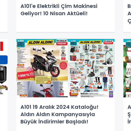
A101'e Elektrikli Çim Makinesi
B
Geliyor! 10 Nisan Aktüeli!
A
Ç
A101 19 Aralık 2024 Kataloğu!
A
Aldın Aldın Kampanyasıyla
Ş
Büyük İndirimler Başladı!
İ