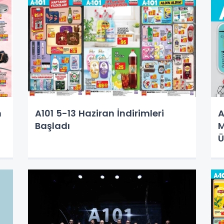
h
A101 5-13 Haziran İndirimleri
A
Başladı
M
Ü