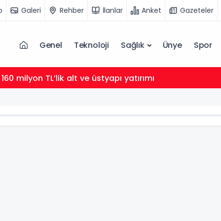
o
Galeri
Rehber
İlanlar
Anket
Gazeteler
Genel
Teknoloji
Sağlık
Ünye
Spor
 160 milyon TL’lik alt ve üstyapı yatırımı