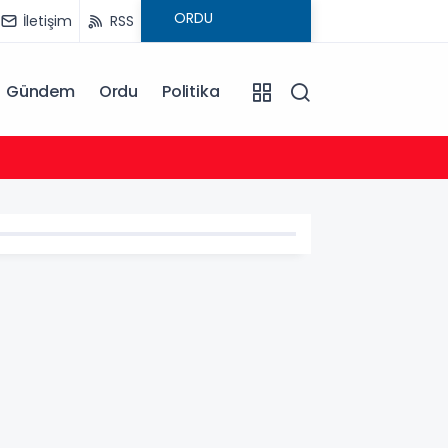
İletişim
RSS
Gündem
Ordu
Politika
17:17
Bursa B