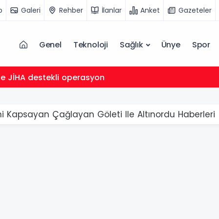
o
Galeri
Rehber
İlanlar
Anket
Gazeteler
Genel
Teknoloji
Sağlık
Ünye
Spor
de JİHA destekli operasyon
ni Kapsayan Çağlayan Göleti Ile Altınordu Haberleri