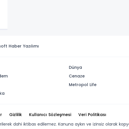
isoft
Haber Yazılımı
Dünya
dem
Cenaze
u
Metropol Life
ika
r
Gizlilik
Kullanıcı Sözleşmesi
Veri Politikası
erilerek dahi iktibas edilemez. Kanuna aykırı ve izinsiz olarak 