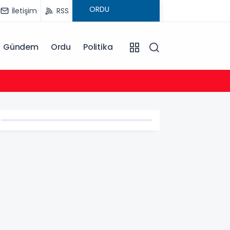
İletişim
RSS
Gündem
Ordu
Politika
13:19
Faili m