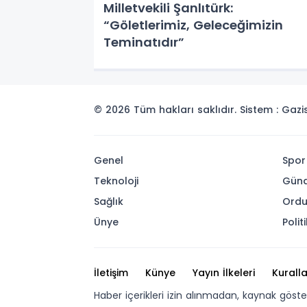
Milletvekili Şanlıtürk:
“Göletlerimiz, Geleceğimizin
Teminatıdır”
© 2026 Tüm hakları saklıdır. Sistem : Gaz
Genel
Spor
Teknoloji
Gün
Sağlık
Ord
Ünye
Polit
İletişim
Künye
Yayın İlkeleri
Kuralla
Haber içerikleri izin alınmadan, kaynak göst